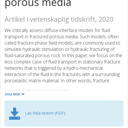
porous media
Artikel i vetenskaplig tidskrift, 2020
We critically assess diffuse interface models for fluid
transport in fractured porous media. Such models, often
called fracture phase field models, are commonly used to
simulate hydraulic stimulation or hydraulic fracturing of
fluid-saturated porous rock. In this paper, we focus on the
less complex case of fluid transport in stationary fracture
networks that is triggered by a hydro-mechanical
interaction of the fluid in the fractures with a surrounding
poroelastic matrix material. In other words, fracture
propagation is not taken into account. This allows us to
validate the diffuse interface model quantitatively and to
VISA MER
benchmark it against solutions obtained from sharp
interface formulations and analytical solutions. We
introduce the relevant equations for the sharp and diffuse,
Läs hela texten (PDF)
i.e. fracture phase field, interface formulations. Moreover,
we derive the scale-transition rules for upscaling the fluid-