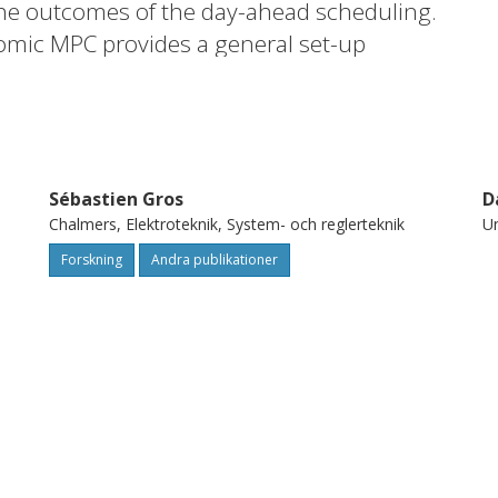
the outcomes of the day-ahead scheduling.
mic MPC provides a general set-up
ifficulties encountered with a typical
g. the problems of connecting the
emporal resolution and different
Sébastien Gros
D
Chalmers, Elektroteknik, System- och reglerteknik
Un
Forskning
Andra publikationer