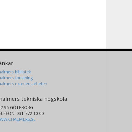
änkar
almers bibliotek
almers forskning
halmers examensarbeten
halmers tekniska högskola
12 96 GÖTEBORG
ELEFON: 031-772 10 00
WW.CHALMERS.SE