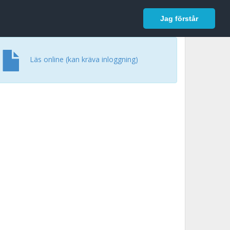
In English
Logga in
Jag förstår
Läs online (kan kräva inloggning)