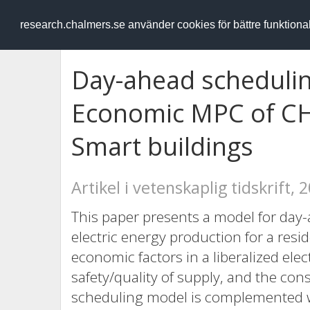
RESEARCH
.chalmers.se
research.chalmers.se använder cookies för bättre funktion
Day-ahead schedulin
Economic MPC of CHP
Smart buildings
Artikel i vetenskaplig tidskrift, 
This paper presents a model for day
electric energy production for a resi
economic factors in a liberalized elect
safety/quality of supply, and the co
scheduling model is complemented w