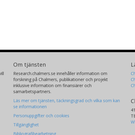
Om tjänsten
L
ill
Research.chalmers.se innehåller information om
Ch
forskning på Chalmers, publikationer och projekt
Ch
inklusive information om finansiärer och
C
samarbetspartners.
C
Läs mer om tjänsten, täckningsgrad och vilka som kan
se informationen
4
Personuppgifter och cookies
T
W
Tillgänglighet
Bibliografibearbetning