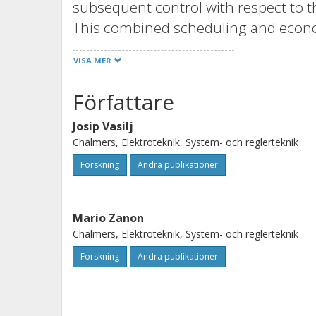
subsequent control with respect to 
This combined scheduling and econo
capable of overcoming several major d
VISA MER
scheduling + tracking MPC set-up, e.
economic objectives with different t
Författare
requirements in terms of delivery.
Josip Vasilj
Chalmers, Elektroteknik, System- och reglerteknik
Forskning
Andra publikationer
Mario Zanon
Chalmers, Elektroteknik, System- och reglerteknik
Forskning
Andra publikationer