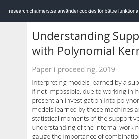
RESEARCH
.chalmers.se
research.chalmers.se använder cookies för bättre funktion
Understanding Supp
with Polynomial Ker
Paper i proceeding, 2019
Interpreting models learned by a supp
if not impossible, due to working in 
present an investigation into polyno
models learned by these machines ar
statistical moments of the support v
understanding of the internal workin
gauge the importance of combination