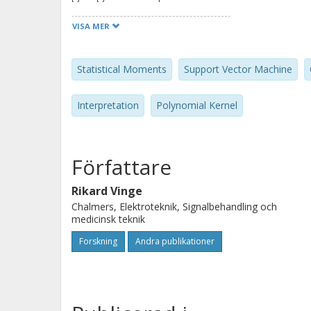
SVM with a quadratic kernel is related
VISA MER
distributed populations.
Statistical Moments
Support Vector Machine
Interpretation
Polynomial Kernel
Författare
Rikard Vinge
Chalmers, Elektroteknik, Signalbehandling och
medicinsk teknik
Forskning
Andra publikationer