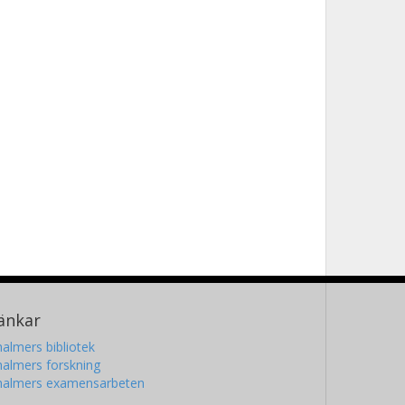
änkar
almers bibliotek
almers forskning
halmers examensarbeten