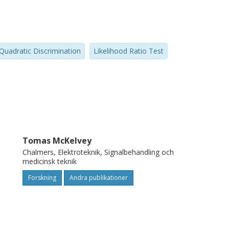
 to the likelihood-ratio test for normally
Quadratic Discrimination
Likelihood Ratio Test
Tomas McKelvey
Chalmers, Elektroteknik, Signalbehandling och
medicinsk teknik
Forskning
Andra publikationer