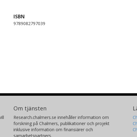
ISBN
9789082797039
Om tjänsten
L
ill
Research.chalmers.se innehåller information om
Ch
forskning på Chalmers, publikationer och projekt
Ch
inklusive information om finansiärer och
C
samarbetspartners.