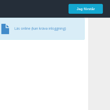
In English
Logga in
Jag förstår
Läs online (kan kräva inloggning)