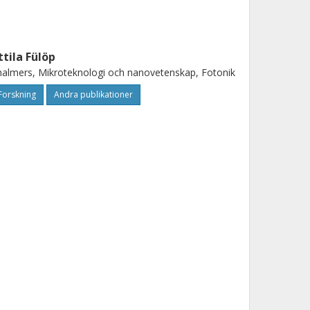
ttila Fülöp
almers, Mikroteknologi och nanovetenskap, Fotonik
Forskning
Andra publikationer