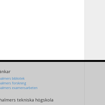
änkar
almers bibliotek
almers forskning
halmers examensarbeten
halmers tekniska högskola