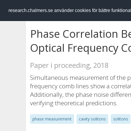
RESEARCH
.chalmers.se
research.chalmers.se använder cookies för bättre funktion
Phase Correlation Be
Optical Frequency 
Paper i proceeding, 2018
Simultaneous measurement of the ph
frequency comb lines show a correla
Additionally, the phase noise differen
verifying theoretical predictions.
phase measurement
cavity solitons
solitons