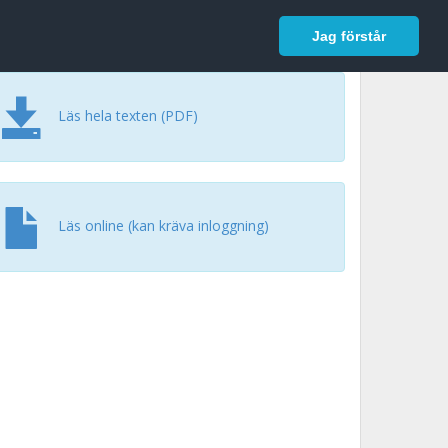
In English
Logga in
Jag förstår
Läs hela texten (PDF)
Läs online (kan kräva inloggning)