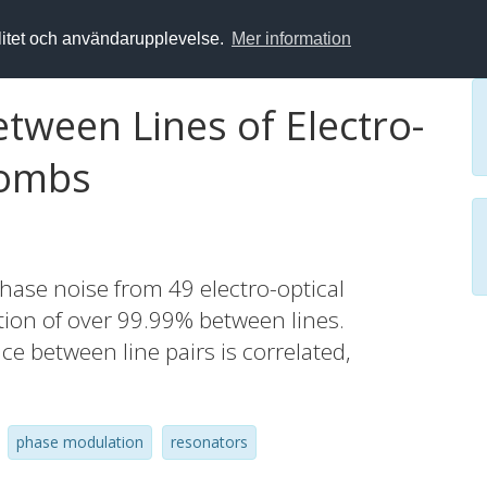
alitet och användarupplevelse.
Mer information
tween Lines of Electro-
Combs
ase noise from 49 electro-optical
tion of over 99.99% between lines.
ce between line pairs is correlated,
phase modulation
resonators