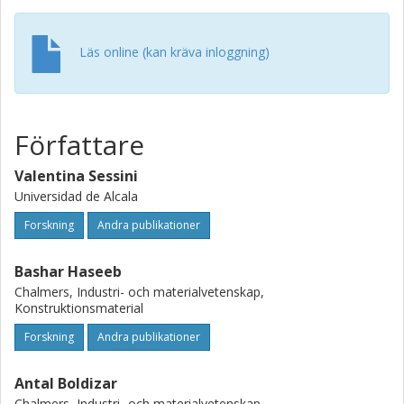
compounding. Particular emphasis is dedicated to
emerging bio-sourced polyamides fitting the performance
of engineering materials and at the same time offering
Läs online (kan kräva inloggning)
additional interesting properties for advanced applications
such as piezoelectricity for transducers, sensors,
actuators and energy harvesters.
Författare
Valentina Sessini
Universidad de Alcala
Forskning
Andra publikationer
Bashar Haseeb
Chalmers, Industri- och materialvetenskap,
Konstruktionsmaterial
Forskning
Andra publikationer
Antal Boldizar
Chalmers, Industri- och materialvetenskap,