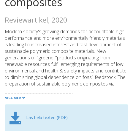
composites
Reviewartikel, 2020
Modern society's growing demands for accountable high-
performance and more environmentally friendly materials
is leading to increased interest and fast development of
sustainable polymeric composite materials. New
generations of "greener"products originating from
renewable resources fulfil emerging requirements of low
environmental and health & safety impacts and contribute
to diminishing global dependence on fossil feedstock. The
preparation of sustainable polymeric composites via
reliable and reproducible melt-compounding methods is
still challenging but has the potential to yield applicable and
VISA MER
market competitive products. This literature survey reviews
the current state of research involving the use of cellulosic
materials, as bio-sourced and sustainable reinforcement in
Läs hela texten (PDF)
melt-processed polyamides and focuses on the main
hurdles that prevent their successful large-scale melt-