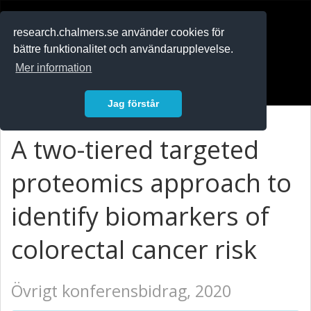
RESEARCH
.chalmers.se
research.chalmers.se använder cookies för
bättre funktionalitet och användarupplevelse.
In English
Mer information
Logga in
Jag förstår
A two-tiered targeted
proteomics approach to
identify biomarkers of
colorectal cancer risk
Övrigt konferensbidrag, 2020