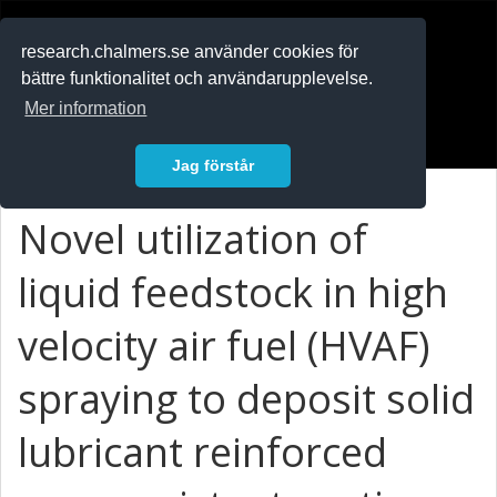
RESEARCH
.chalmers.se
research.chalmers.se använder cookies för
bättre funktionalitet och användarupplevelse.
In English
Mer information
Logga in
Jag förstår
Novel utilization of
liquid feedstock in high
velocity air fuel (HVAF)
spraying to deposit solid
lubricant reinforced