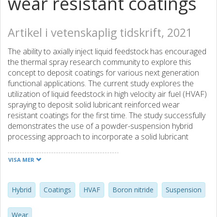
wear resistant coatings
Artikel i vetenskaplig tidskrift, 2021
The ability to axially inject liquid feedstock has encouraged
the thermal spray research community to explore this
concept to deposit coatings for various next generation
functional applications. The current study explores the
utilization of liquid feedstock in high velocity air fuel (HVAF)
spraying to deposit solid lubricant reinforced wear
resistant coatings for the first time. The study successfully
demonstrates the use of a powder-suspension hybrid
processing approach to incorporate a solid lubricant
Boron Nitride (as suspension) in a wear resistant Cr3C2–
NiCr (as powder) cermet matrix. Coatings were
VISA MER
characterized using Scanning Electron Microscopy and
Raman Spectroscopy to analyze their microstructure and
phase constitution. The results show that the tribological
Hybrid
Coatings
HVAF
Boron nitride
Suspension
performance of the hexagonal boron nitride (hBN)-
incorporated composite coating was significantly better
Wear