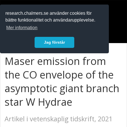
RESEARCH
.chalmers.se
research.chalmers.se använder cookies för
bättre funktionalitet och användarupplevelse.
In English
Mer information
Logga in
Jag förstår
Maser emission from
the CO envelope of the
asymptotic giant branch
star W Hydrae
Artikel i vetenskaplig tidskrift, 2021