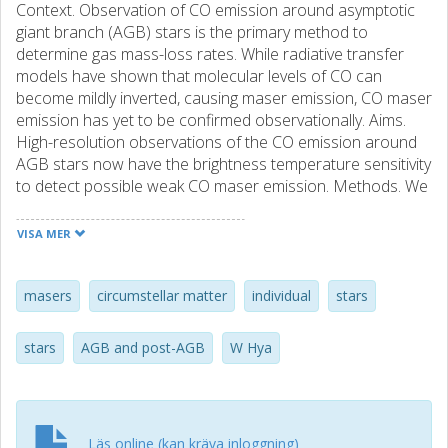
Context. Observation of CO emission around asymptotic
giant branch (AGB) stars is the primary method to
determine gas mass-loss rates. While radiative transfer
models have shown that molecular levels of CO can
become mildly inverted, causing maser emission, CO maser
emission has yet to be confirmed observationally. Aims.
High-resolution observations of the CO emission around
AGB stars now have the brightness temperature sensitivity
to detect possible weak CO maser emission. Methods. We
used high angular resolution observations taken with the
Atacama Large Millimeter/submillimeter Array (ALMA) to
VISA MER
observe the small-scale structure of CO J = 3-2 emission
around the oxygen-rich AGB star W Hya. Results. We find
CO maser emission amplifying the stellar continuum with
masers
circumstellar matter
individual
stars
an optical depth tau approximate to-0.55. The maser
predominantly amplifies the limb of the star because CO J =
stars
AGB and post-AGB
W Hya
3-2 absorption from the extended stellar atmosphere is
strongest towards the centre of the star. Conclusions. The
CO maser velocity corresponds to a previously observed
variable component of high-frequency H2O masers and
Läs online (kan kräva inloggning)