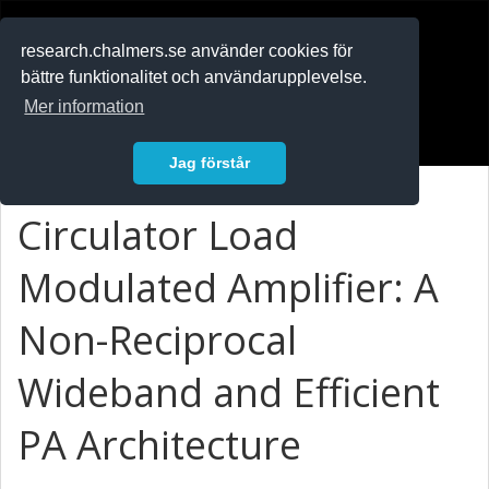
RESEARCH
.chalmers.se
research.chalmers.se använder cookies för
bättre funktionalitet och användarupplevelse.
In English
Mer information
Logga in
Jag förstår
Circulator Load
Modulated Amplifier: A
Non-Reciprocal
Wideband and Efficient
PA Architecture