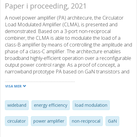
Paper i proceeding, 2021
A novel power amplifier (PA) architecure, the Circulator
Load Modulated Amplifier (CLMA), is presented and
demonstrated. Based on a 3-port non-reciprocal
combiner, the CLMA is able to modulate the load of a
class-B amplifier by means of controlling the amplitude and
phase of a class-C amplifier. The architecture enables
broadband highly-efficient operation over a reconfigurable
output power control range. As a proof of concept, a
narrowband prototype PA based on GaN transistors and
a commercial circulator is employed to validate the CLMA
concept. It exhibits peak output power of 43.1 dBm and
VISA MER
drain efficiency of 73% at 6-dB output power control
range at a center frequency of 2.09 GHz.
wideband
energy efficiency
load modulation
circulator
power amplifier
non-reciprocal
GaN