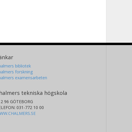
änkar
almers bibliotek
almers forskning
halmers examensarbeten
halmers tekniska högskola
12 96 GÖTEBORG
ELEFON: 031-772 10 00
WW.CHALMERS.SE