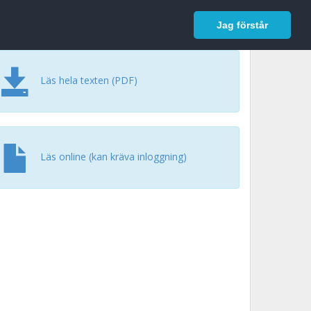
In English
Logga in
Jag förstår
Läs hela texten (PDF)
Läs online (kan kräva inloggning)