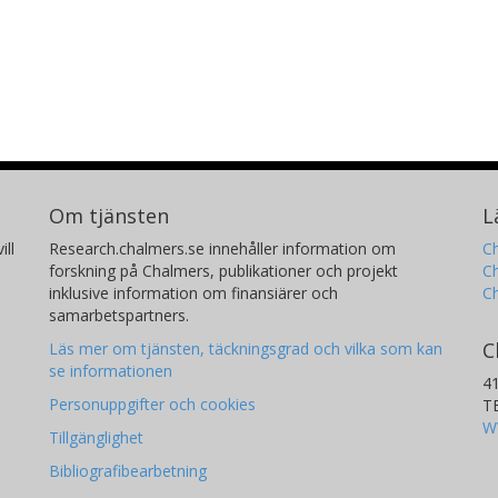
Om tjänsten
L
ill
Research.chalmers.se innehåller information om
Ch
forskning på Chalmers, publikationer och projekt
Ch
inklusive information om finansiärer och
C
samarbetspartners.
C
Läs mer om tjänsten, täckningsgrad och vilka som kan
se informationen
4
Personuppgifter och cookies
T
W
Tillgänglighet
Bibliografibearbetning