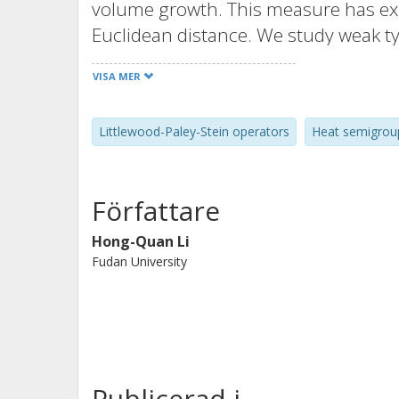
volume growth. This measure has exp
Euclidean distance. We study weak ty
estimates for the Riesz transforms of 
VISA MER
horizontal Littlewood-Paley-Stein fu
Poisson semigroups.
Littlewood-Paley-Stein operators
Heat semigrou
Författare
Hong-Quan Li
Fudan University
Publicerad i