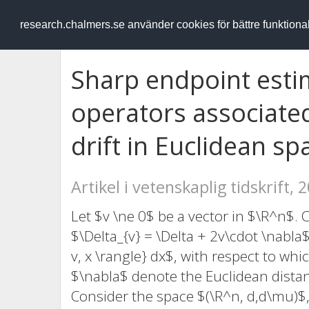
RESEARCH
.chalmers.se
research.chalmers.se använder cookies för bättre funktion
Sharp endpoint esti
operators associated
drift in Euclidean sp
Artikel i vetenskaplig tidskrift, 
Let $v \ne 0$ be a vector in $\R^n$. 
$\Delta_{v} = \Delta + 2v\cdot \nabl
v, x \rangle} dx$, with respect to whi
$\nabla$ denote the Euclidean dista
Consider the space $(\R^n, d,d\mu)$,