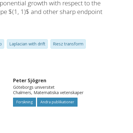
onential growth with respect to the
pe $(1, 1)$ and other sharp endpoint
any order, and also for the vertical and
nctions associated with the heat and the
p
Laplacian with drift
Riesz transform
Peter Sjögren
Göteborgs universitet
Chalmers, Matematiska vetenskaper
Forskning
Andra publikationer