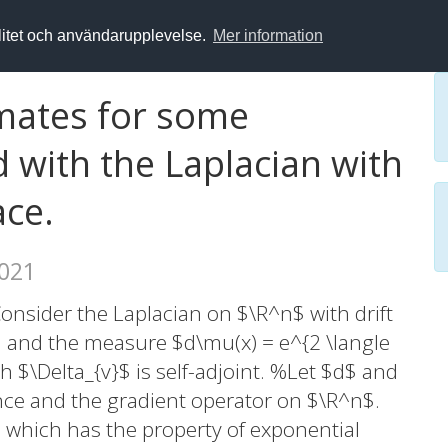
alitet och användarupplevelse.
Mer information
mates for some
 with the Laplacian with
ace.
2021
Consider the Laplacian on $\R^n$ with drift
a$ and the measure $d\mu(x) = e^{2 \langle
ch $\Delta_{v}$ is self-adjoint. %Let $d$ and
nce and the gradient operator on $\R^n$.
 which has the property of exponential