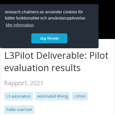
RESEARCH
.chalmers.se
research.chalmers.se använder cookies för
bättre funktionalitet och användarupplevelse.
In English
Mer information
Logga in
Jag förstår
L3Pilot Deliverable: Pilot
evaluation results
Rapport, 2021
L3 automation
Automated driving
L3Pilot
Public road test