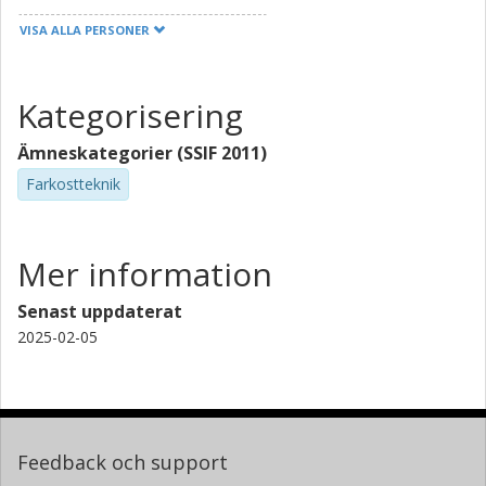
VISA ALLA PERSONER
Yee Mun Lee
University of Leeds
Kategorisering
Ruth Madigan
University of Leeds
Ämneskategorier (SSIF 2011)
Farkostteknik
Natasha Merat
University of Leeds
Esko Lehtonen
Mer information
Teknologian Tutkimuskeskus (VTT)
Senast uppdaterat
Forskning
Andra publikationer
2025-02-05
Henri Sintonen
Teknologian Tutkimuskeskus (VTT)
Satu Innamaa
Feedback och support
Teknologian Tutkimuskeskus (VTT)