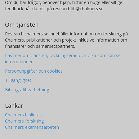
Om du har frågor, behöver hjälp, hittar en bugg eller vill ge
feedback når du oss på research.lib@chalmers.se.
Thomas Streubel
Chalmers, Mekanik och maritima vetenskaper, Fordonssäkerhet
Om tjänsten
Forskning
Andra publikationer
Research.chalmers.se innehåller information om forskning på
Chalmers, publikationer och projekt inklusive information om
Linda Pipkorn
finansiärer och samarbetspartners.
Chalmers, Mekanik och maritima vetenskaper, Fordonssäkerhet
Läs mer om tjänsten, täckningsgrad och vilka som kan se
Forskning
Andra publikationer
informationen
Personuppgifter och cookies
Erik Svanberg
Tillgänglighet
Chalmers, Vehicle and Traffic Safety Centre at Chalmers
(SAFER)
Bibliografibearbetning
Forskning
Andra publikationer
Länkar
Marijke van Weperen
Chalmers bibliotek
Chalmers forskning
Nederlandse Organisatie voor toegepast-
Chalmers examensarbeten
natuurwetenschappelijk onderzoek (TNO)