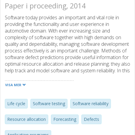
Paper i proceeding, 2014
Software today provides an important and vital role in
providing the functionality and user experience in
automotive domain. With ever increasing size and
complexity of software together with high demands on
quality and dependability, managing software development
process effectively is an important challenge. Methods of
software defect predictions provide useful information for
optimal resource allocation and release planning; they also
help track and model software and system reliability. In this
paper we present an overview of defect prediction
methods and their applicability in different software
VISA MER
lifecycle phases in the automotive domain. Based on the
overview and current trends we identify that close
monitoring of inservice performance of software based
Life cycle
Software testing
Software reliability
systems will provide useful feedback to software
development teams and allow them to develop more
Resource allocation
Forecasting
Defects
robust and user friendly systems.
Application programs