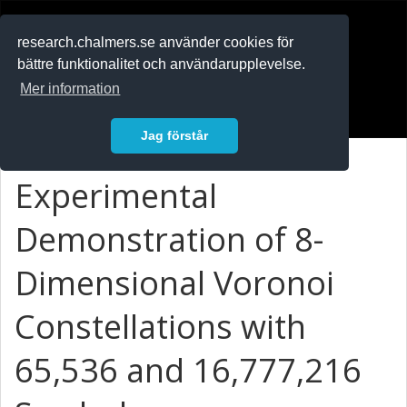
RESEARCH
.chalmers.se
research.chalmers.se använder cookies för
bättre funktionalitet och användarupplevelse.
In English
Mer information
Logga in
Jag förstår
Experimental
Demonstration of 8-
Dimensional Voronoi
Constellations with
65,536 and 16,777,216