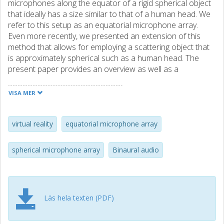
microphones along the equator of a rigid spherical object
that ideally has a size similar to that of a human head. We
refer to this setup as an equatorial microphone array.
Even more recently, we presented an extension of this
method that allows for employing a scattering object that
is approximately spherical such as a human head. The
present paper provides an overview as well as a
juxtaposition of the two solutions. We present an
instrumental evaluation based on the application of
VISA MER
binaural rendering of the captured sound fields by
analysing simulated binaural transfer functions of both
methods for a variety of scenarios.
virtual reality
equatorial microphone array
spherical microphone array
Binaural audio
Läs hela texten (PDF)