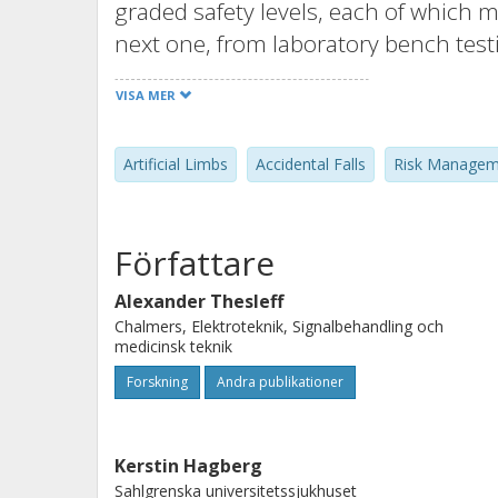
graded safety levels, each of which 
next one, from laboratory bench test
world environments.
VISA MER
Artificial Limbs
Accidental Falls
Risk Managem
Författare
Alexander Thesleff
Chalmers, Elektroteknik, Signalbehandling och
medicinsk teknik
Forskning
Andra publikationer
Kerstin Hagberg
Sahlgrenska universitetssjukhuset