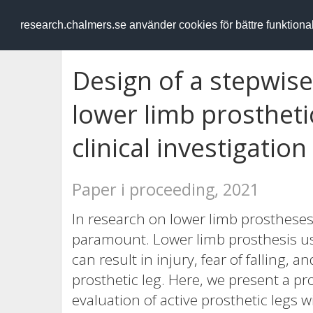
RESEARCH
.chalmers.se
research.chalmers.se använder cookies för bättre funktion
Design of a stepwise
lower limb prosthet
clinical investigation
Paper i proceeding, 2021
In research on lower limb prostheses,
paramount. Lower limb prosthesis use
can result in injury, fear of falling, 
prosthetic leg. Here, we present a pr
evaluation of active prosthetic legs