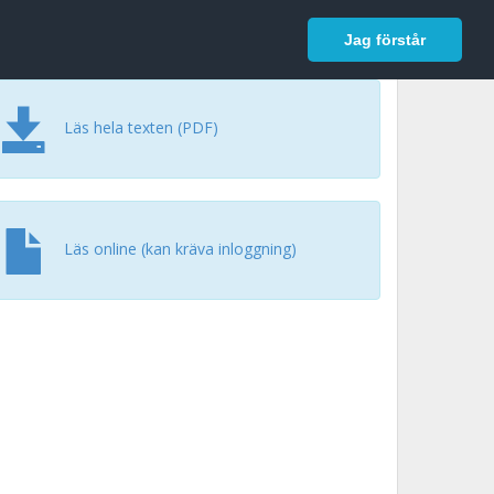
In English
Logga in
Jag förstår
Läs hela texten (PDF)
Läs online (kan kräva inloggning)