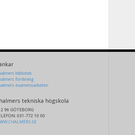
änkar
almers bibliotek
almers forskning
halmers examensarbeten
halmers tekniska högskola
12 96 GÖTEBORG
ELEFON: 031-772 10 00
WW.CHALMERS.SE