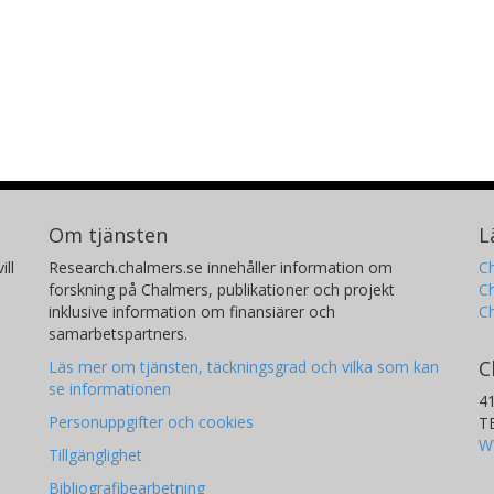
Om tjänsten
L
ill
Research.chalmers.se innehåller information om
Ch
forskning på Chalmers, publikationer och projekt
Ch
inklusive information om finansiärer och
C
samarbetspartners.
C
Läs mer om tjänsten, täckningsgrad och vilka som kan
se informationen
4
Personuppgifter och cookies
T
W
Tillgänglighet
Bibliografibearbetning