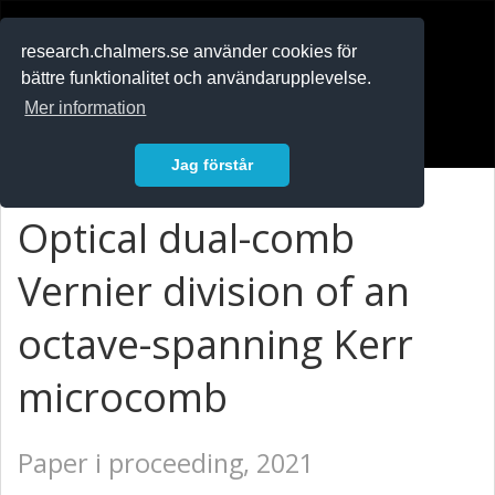
RESEARCH
.chalmers.se
research.chalmers.se använder cookies för
bättre funktionalitet och användarupplevelse.
In English
Mer information
Logga in
Jag förstår
Optical dual-comb
Vernier division of an
octave-spanning Kerr
microcomb
Paper i proceeding, 2021