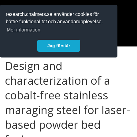
RESEARCH
.chalmers.se
research.chalmers.se använder cookies för
bättre funktionalitet och användarupplevelse.
In English
Mer information
Logga in
Jag förstår
Design and
characterization of a
cobalt-free stainless
maraging steel for laser-
based powder bed