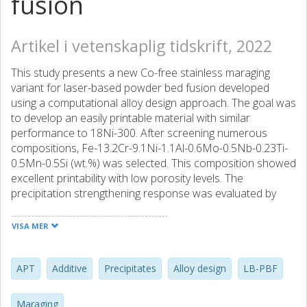
fusion
Artikel i vetenskaplig tidskrift, 2022
This study presents a new Co-free stainless maraging
variant for laser-based powder bed fusion developed
using a computational alloy design approach. The goal was
to develop an easily printable material with similar
performance to 18Ni-300. After screening numerous
compositions, Fe-13.2Cr-9.1Ni-1.1Al-0.6Mo-0.5Nb-0.23Ti-
0.5Mn-0.5Si (wt.%) was selected. This composition showed
excellent printability with low porosity levels. The
precipitation strengthening response was evaluated by
aging at 500 °C for 15 min, 3 h and 18 h, measuring
hardness, tensile strength, and by characterization using
VISA MER
atom probe tomography. After 15 min of aging, 90% of the
maximum hardness was reached, thanks to formation of
(Ni, Al, Nb, Ti, Mn, Si) clusters with a density of 1.5 × 1024
APT
Additive
Precipitates
Alloy design
LB-PBF
m-3. Between 15 min and 3 h, distinct precipitates formed
with a radius of ∼1.4 nm. The precipitates underwent a
Maraging