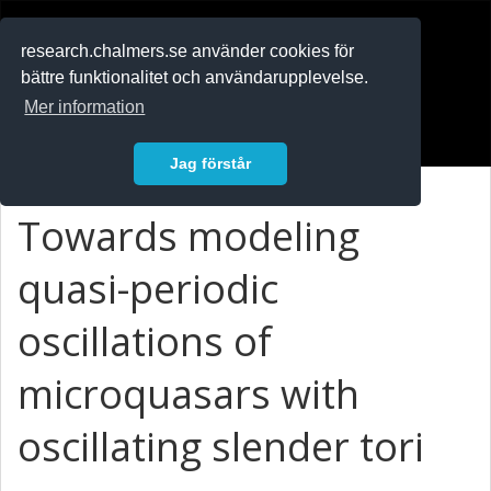
RESEARCH
.chalmers.se
research.chalmers.se använder cookies för
bättre funktionalitet och användarupplevelse.
In English
Mer information
Logga in
Jag förstår
Towards modeling
quasi-periodic
oscillations of
microquasars with
oscillating slender tori