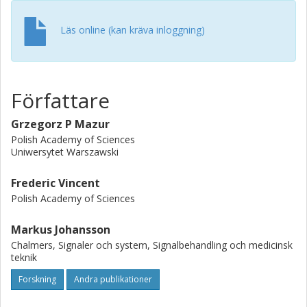
observable characteristics of the oscillating torus model. It
gives promising perspectives on the possibility of
Läs online (kan kräva inloggning)
constraining this model by studying the observed power
spectra of quasi-periodic oscillations.
Författare
Grzegorz P Mazur
Polish Academy of Sciences
Uniwersytet Warszawski
Frederic Vincent
Polish Academy of Sciences
Markus Johansson
Chalmers, Signaler och system, Signalbehandling och medicinsk
teknik
Forskning
Andra publikationer