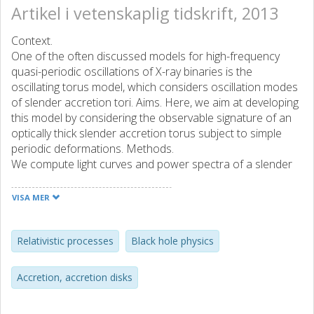
Artikel i vetenskaplig tidskrift, 2013
Context.
One of the often discussed models for high-frequency
quasi-periodic oscillations of X-ray binaries is the
oscillating torus model, which considers oscillation modes
of slender accretion tori. Aims. Here, we aim at developing
this model by considering the observable signature of an
optically thick slender accretion torus subject to simple
periodic deformations. Methods.
We compute light curves and power spectra of a slender
accretion torus subject to simple periodic deformations:
vertical or radial translation, rotation, expansion, and
VISA MER
shear.
Results.
We show that different types of deformations lead to very
Relativistic processes
Black hole physics
different Fourier power spectra and therefore could be
observationally distinguished.
Accretion, accretion disks
Conclusions.
This work is a first step in a longer term study of the