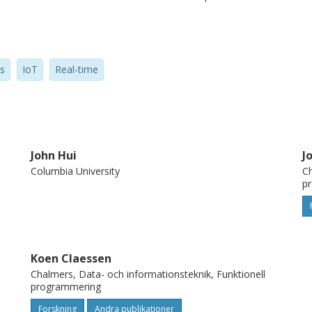
s
IoT
Real-time
John Hui
J
Columbia University
Ch
p
Koen Claessen
Chalmers, Data- och informationsteknik, Funktionell
programmering
Forskning
Andra publikationer