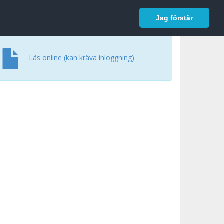
In English
Logga in
Jag förstår
Läs online (kan kräva inloggning)