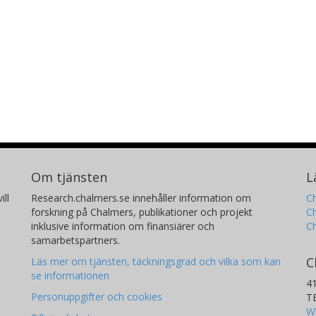
Om tjänsten
L
ill
Research.chalmers.se innehåller information om
Ch
forskning på Chalmers, publikationer och projekt
Ch
inklusive information om finansiärer och
C
samarbetspartners.
C
Läs mer om tjänsten, täckningsgrad och vilka som kan
se informationen
4
Personuppgifter och cookies
T
W