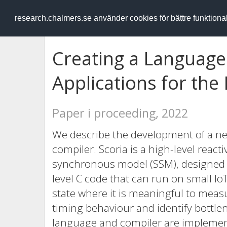
RESEARCH
.chalmers.se
research.chalmers.se använder cookies för bättre funktion
Creating a Language 
Applications for the 
Paper i proceeding, 2022
We describe the development of a n
compiler. Scoria is a high-level reac
synchronous model (SSM), designed t
level C code that can run on small IoT
state where it is meaningful to measu
timing behaviour and identify bottl
language and compiler are impleme