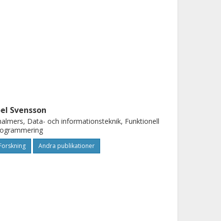
oel Svensson
almers, Data- och informationsteknik, Funktionell
rogrammering
Forskning
Andra publikationer