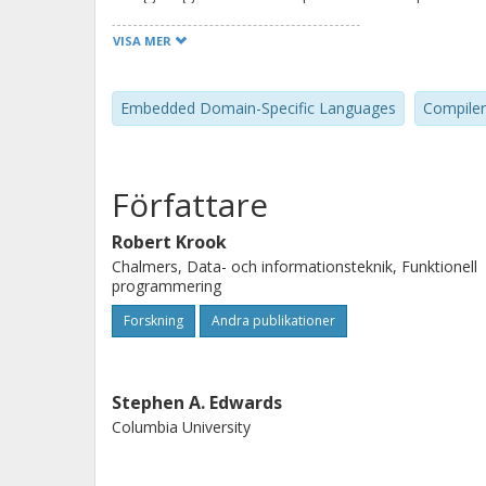
Language (EDSL) on top of Haskell.
VISA MER
Embedded Domain-Specific Languages
Compiler
Författare
Robert Krook
Chalmers, Data- och informationsteknik, Funktionell
programmering
Forskning
Andra publikationer
Stephen A. Edwards
Columbia University