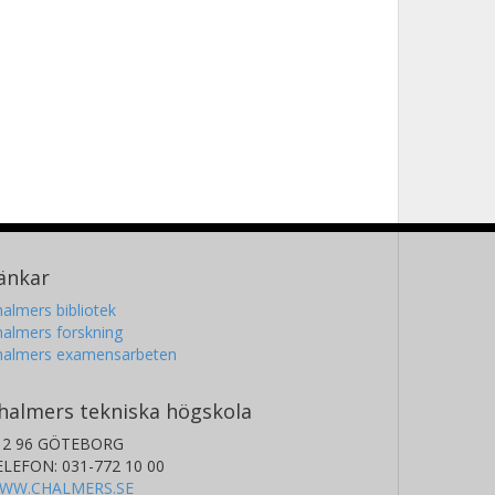
änkar
almers bibliotek
almers forskning
halmers examensarbeten
halmers tekniska högskola
12 96 GÖTEBORG
ELEFON: 031-772 10 00
WW.CHALMERS.SE