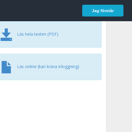
In English
Logga in
Jag förstår
Läs hela texten (PDF)
Läs online (kan kräva inloggning)