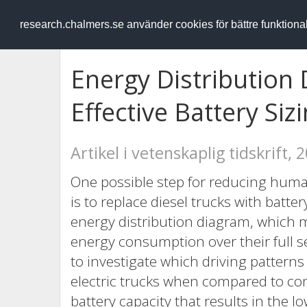
RESEARCH
.chalmers.se
research.chalmers.se använder cookies för bättre funktion
Energy Distribution
Effective Battery Siz
Artikel i vetenskaplig tidskrift, 
One possible step for reducing humans
is to replace diesel trucks with batte
energy distribution diagram, which mak
energy consumption over their full se
to investigate which driving patterns 
electric trucks when compared to com
battery capacity that results in the 