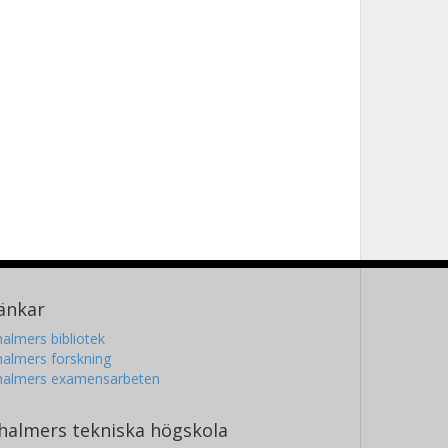
änkar
almers bibliotek
almers forskning
halmers examensarbeten
halmers tekniska högskola