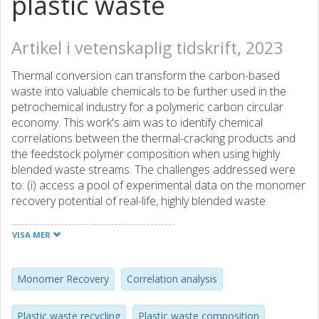
plastic waste
Artikel i vetenskaplig tidskrift, 2023
Thermal conversion can transform the carbon-based
waste into valuable chemicals to be further used in the
petrochemical industry for a polymeric carbon circular
economy. This work's aim was to identify chemical
correlations between the thermal-cracking products and
the feedstock polymer composition when using highly
blended waste streams. The challenges addressed were
to: (i) access a pool of experimental data on the monomer
recovery potential of real-life, highly blended waste
streams; (ii) estimate the polymer constituents of the
mixed waste streams; and (iii) formulate a generic and
VISA MER
systematic method to identify correlations between
feedstock constituents and cracking products. Different
post-consumer waste streams were investigated, including
Monomer Recovery
Correlation analysis
cardboard, automotive shredder residues, cable stripping
waste, and textile waste. The cracking experiments were
Plastic waste recycling
Plastic waste composition