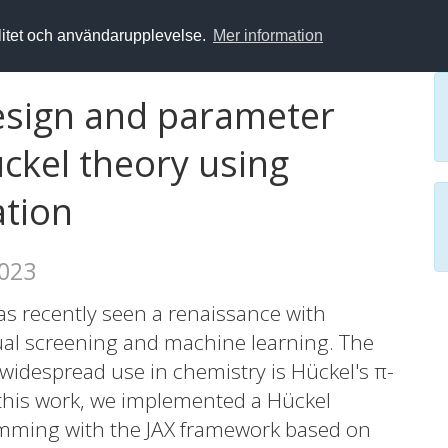
alitet och användarupplevelse.
Mer information
esign and parameter
ckel theory using
ation
2023
s recently seen a renaissance with
tual screening and machine learning. The
 widespread use in chemistry is Hückel's π-
n this work, we implemented a Hückel
amming with the JAX framework based on