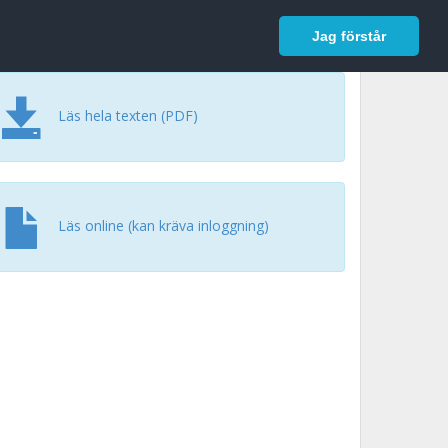
In English
Logga in
Jag förstår
Läs hela texten (PDF)
Läs online (kan kräva inloggning)