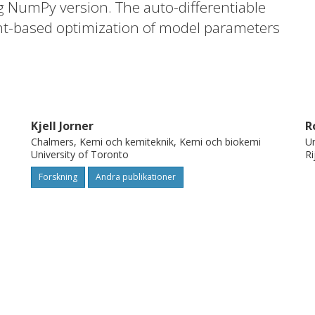
ng NumPy version. The auto-differentiable
ent-based optimization of model parameters
cular polarizabilities, respectively, based
sity functional theory simulations. In
the polarizability, a second-order derivative,
tential of differentiable programming to
Kjell Jorner
R
iation or derivation of analytical
Chalmers, Kemi och kemiteknik, Kemi och biokemi
Un
ent-based optimization of atom identity for
University of Toronto
Ri
materials with targeted orbital energy gaps
Forskning
Andra publikationer
res are obtained after as little as 15
ased optimization algorithms.