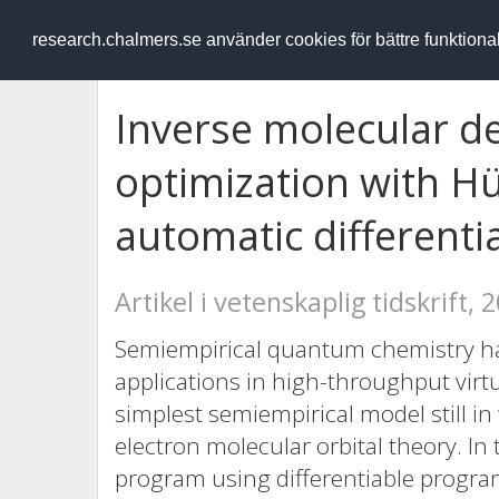
RESEARCH
.chalmers.se
research.chalmers.se använder cookies för bättre funktion
Inverse molecular d
optimization with Hü
automatic differenti
Artikel i vetenskaplig tidskrift, 
Semiempirical quantum chemistry ha
applications in high-throughput vir
simplest semiempirical model still in
electron molecular orbital theory. I
program using differentiable progr