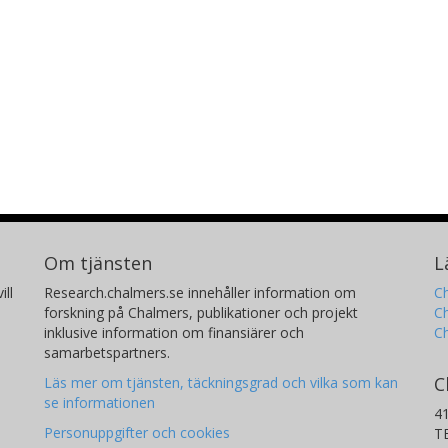
Om tjänsten
L
ill
Research.chalmers.se innehåller information om
Ch
forskning på Chalmers, publikationer och projekt
Ch
inklusive information om finansiärer och
C
samarbetspartners.
C
Läs mer om tjänsten, täckningsgrad och vilka som kan
se informationen
4
Personuppgifter och cookies
T