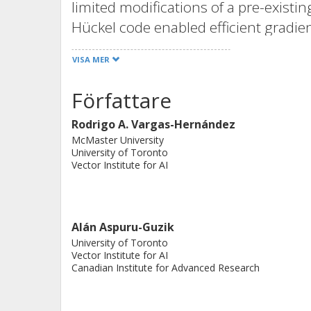
limited modifications of a pre-existi
Hückel code enabled efficient gradi
tuned for excitation energies and mole
VISA MER
on as few as 100 data points from den
particular, the facile computation of 
Författare
via auto-differentiation shows the po
Rodrigo A. Vargas-Hernández
bypass the need for numeric different
McMaster University
expressions. Finally, we employ gradi
University of Toronto
inverse design of organic electronic 
Vector Institute for AI
and polarizabilities. Optimized structu
iterations using standard gradient-b
Alán Aspuru-Guzik
University of Toronto
Vector Institute for AI
Canadian Institute for Advanced Research