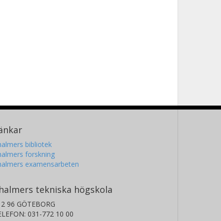
änkar
almers bibliotek
almers forskning
halmers examensarbeten
halmers tekniska högskola
12 96 GÖTEBORG
ELEFON: 031-772 10 00