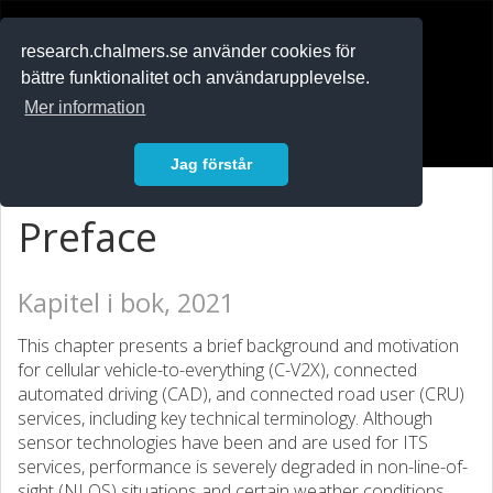
RESEARCH
.chalmers.se
research.chalmers.se använder cookies för
bättre funktionalitet och användarupplevelse.
In English
Mer information
Logga in
Jag förstår
Preface
Kapitel i bok, 2021
This chapter presents a brief background and motivation
for cellular vehicle-to-everything (C-V2X), connected
automated driving (CAD), and connected road user (CRU)
services, including key technical terminology. Although
sensor technologies have been and are used for ITS
services, performance is severely degraded in non-line-of-
sight (NLOS) situations and certain weather conditions.