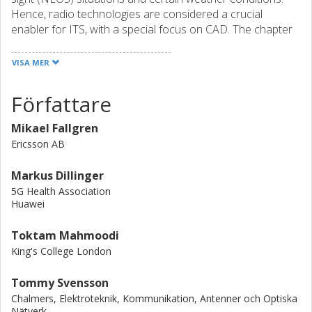
Hence, radio technologies are considered a crucial
enabler for ITS, with a special focus on CAD. The chapter
describes the ambitions of the telecommunication and
automotive industries for a joint roadmap for CAD. It then
VISA MER
goes into more detail about communication technologies
for CAD and the standardization organizations. The
Författare
chapter also provides an overview of the key concepts
discussed in this book. The book describes the ecosystem
Mikael Fallgren
around CAD, including business aspects and
Ericsson AB
standardization as well as technical solutions enabling
successful delivery of such systems from a communication
Markus Dillinger
perspective.
5G Health Association
Huawei
Toktam Mahmoodi
King's College London
Tommy Svensson
Chalmers, Elektroteknik, Kommunikation, Antenner och Optiska
Nätverk