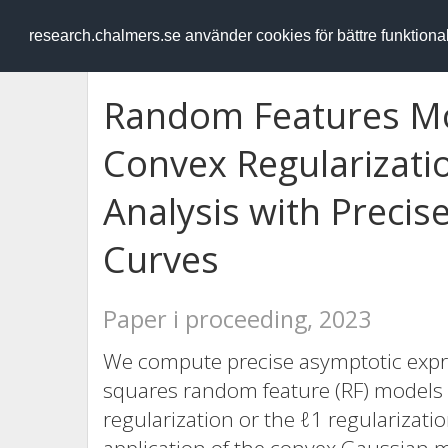
RESEARCH
.chalmers.se
research.chalmers.se använder cookies för bättre funktion
Random Features Mo
Convex Regularizatio
Analysis with Precis
Curves
Paper i proceeding, 2023
We compute precise asymptotic expres
squares random feature (RF) models 
regularization or the ℓ1 regularizati