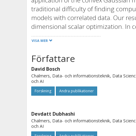
application of the convex Gaussian
traditional difficulty of finding com
models with correlated data. Our res
dimensional scalar optimization. In c
does not require solving an often int
VISA MER
with the number of model parameters
results for the training and generali
Författare
regularization. In particular, we dem
David Bosch
random feature models with elastic n
Chalmers, Data- och informationsteknik, Data Scien
equivalent to a surrogate Gaussian 
och AI
moments. We numerically demonstrate
Forskning
Andra publikationer
and show experimentally that the pred
nonasymptotic regime.
Devdatt Dubhashi
Chalmers, Data- och informationsteknik, Data Scien
och AI
Forskning
Andra publikationer