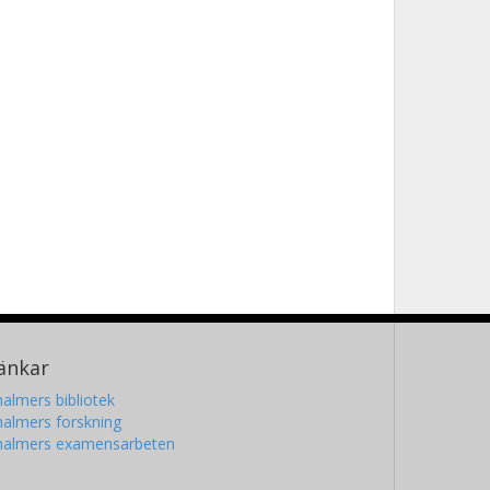
änkar
almers bibliotek
almers forskning
halmers examensarbeten