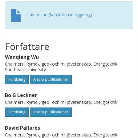
separation efficiency of the riser outlet is derived, covering
a range of efficiencies within 0.3–0.9 and yielding an
average error of <20% compared to experimental data
Läs online (kan kräva inloggning)
from literature.
Författare
Wanqiang Wu
Chalmers, Rymd-, geo- och miljövetenskap, Energiteknik
Southeast University
Forskning
Andra publikationer
Bo G Leckner
Chalmers, Rymd-, geo- och miljövetenskap, Energiteknik
Forskning
Andra publikationer
David Pallarès
Chalmers, Rymd-, geo- och miljövetenskap, Energiteknik