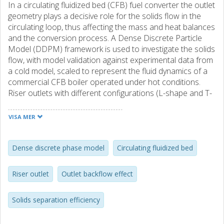
In a circulating fluidized bed (CFB) fuel converter the outlet
geometry plays a decisive role for the solids flow in the
circulating loop, thus affecting the mass and heat balances
and the conversion process. A Dense Discrete Particle
Model (DDPM) framework is used to investigate the solids
flow, with model validation against experimental data from
a cold model, scaled to represent the fluid dynamics of a
commercial CFB boiler operated under hot conditions.
Riser outlets with different configurations (L-shape and T-
shape) are studied. The results show that the solids
separation efficiency of the outlet (and, hence, of the riser)
VISA MER
can be related to the Stokes number (Stk, which varied
within 0.034–1.24). Decreased outlet area at a given riser
cross-section and/or increased distance of the exit
Dense discrete phase model
Circulating fluidized bed
window from the top of the riser yield a higher solids
separation efficiency. The smaller the Stk, the lower the
Riser outlet
Outlet backflow effect
solids separation in general, and the less it will be affected
by the geometrical configuration. The solids flux value did
Solids separation efficiency
not show any major impact on the solids separation
efficiency attained. Finally, an expression for the solids