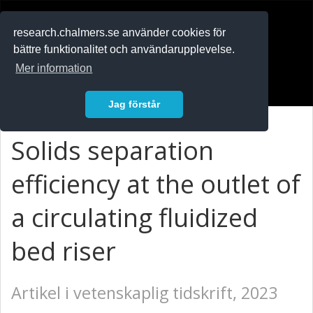
RESEARCH
.chalmers.se
research.chalmers.se använder cookies för
bättre funktionalitet och användarupplevelse.
In English
Mer information
Logga in
Jag förstår
Solids separation
efficiency at the outlet of
a circulating fluidized
bed riser
Artikel i vetenskaplig tidskrift, 2023