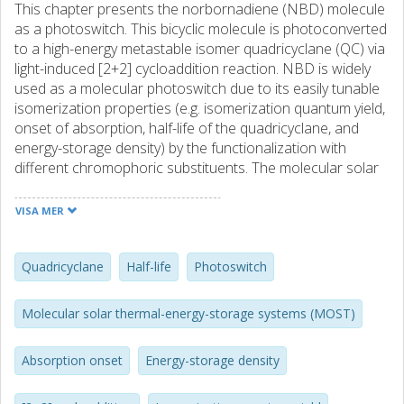
This chapter presents the norbornadiene (NBD) molecule
as a photoswitch. This bicyclic molecule is photoconverted
to a high-energy metastable isomer quadricyclane (QC) via
light-induced [2+2] cycloaddition reaction. NBD is widely
used as a molecular photoswitch due to its easily tunable
isomerization properties (e.g. isomerization quantum yield,
onset of absorption, half-life of the quadricyclane, and
energy-storage density) by the functionalization with
different chromophoric substituents. The molecular solar
thermal-energy-storage system (MOST) application and its
design of heat-release devices based on the NBD/QC
VISA MER
system have been strongly evolving in the last years.
However, also several new applications start to develop,
making this photoswitch a versatile compound.
Quadricyclane
Half-life
Photoswitch
Molecular solar thermal-energy-storage systems (MOST)
Absorption onset
Energy-storage density