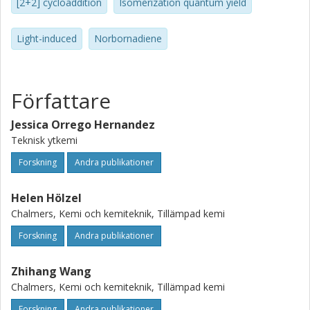
[2+2] cycloaddition
Isomerization quantum yield
Light-induced
Norbornadiene
Författare
Jessica Orrego Hernandez
Teknisk ytkemi
Forskning
Andra publikationer
Helen Hölzel
Chalmers, Kemi och kemiteknik, Tillämpad kemi
Forskning
Andra publikationer
Zhihang Wang
Chalmers, Kemi och kemiteknik, Tillämpad kemi
Forskning
Andra publikationer