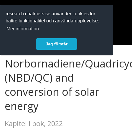
RESEARCH
.chalmers.se
research.chalmers.se använder cookies för
bättre funktionalitet och användarupplevelse.
In English
Mer information
Logga in
Jag förstår
Norbornadiene/Quadricy
(NBD/QC) and
conversion of solar
energy
Kapitel i bok, 2022