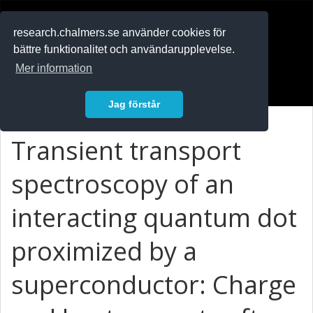
RESEARCH
.chalmers.se
research.chalmers.se använder cookies för
bättre funktionalitet och användarupplevelse.
In English
Mer information
Logga in
Jag förstår
Transient transport
spectroscopy of an
interacting quantum dot
proximized by a
superconductor: Charge