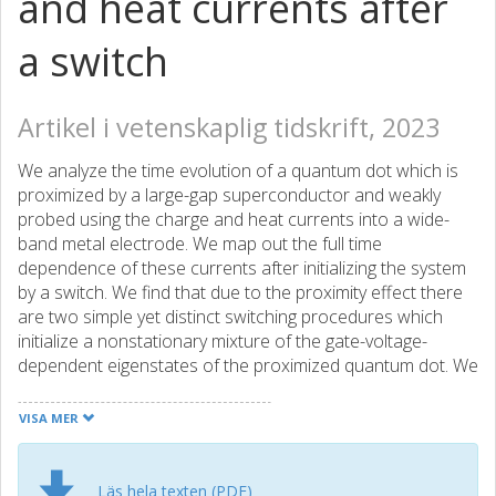
and heat currents after
a switch
Artikel i vetenskaplig tidskrift, 2023
We analyze the time evolution of a quantum dot which is
proximized by a large-gap superconductor and weakly
probed using the charge and heat currents into a wide-
band metal electrode. We map out the full time
dependence of these currents after initializing the system
by a switch. We find that due to the proximity effect there
are two simple yet distinct switching procedures which
initialize a nonstationary mixture of the gate-voltage-
dependent eigenstates of the proximized quantum dot. We
find in particular that the ensuing time-dependent heat
current is a sensitive two-particle probe of the interplay of
VISA MER
strong Coulomb interaction and induced superconducting
pairing. The pairing can lead to a suppression of charge
and heat current decay which we analyze in detail. The
Läs hela texten (PDF)