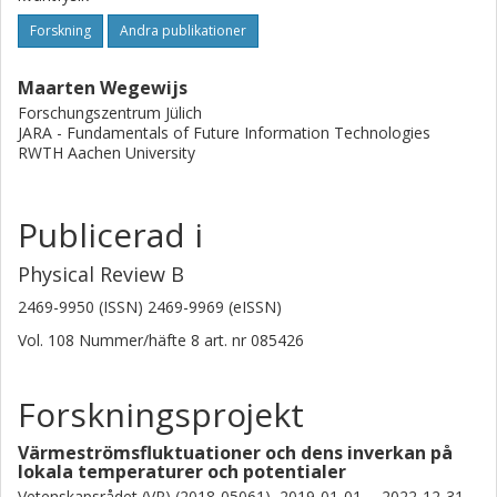
Forskning
Andra publikationer
Maarten Wegewijs
Forschungszentrum Jülich
JARA - Fundamentals of Future Information Technologies
RWTH Aachen University
Publicerad i
Physical Review B
2469-9950 (ISSN) 2469-9969 (eISSN)
Vol. 108
Nummer/häfte
8
art. nr
085426
Forskningsprojekt
Värmeströmsfluktuationer och dens inverkan på
lokala temperaturer och potentialer
Vetenskapsrådet (VR) (2018-05061), 2019-01-01 -- 2022-12-31.