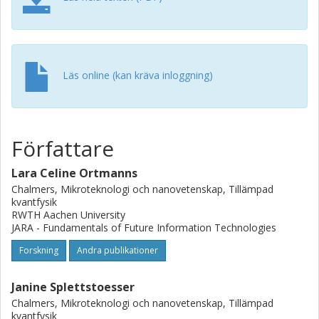
analysis of the results makes crucial use of analytic
formulas obtained using fermionic duality, a "dissipative
symmetry"of master equations describing this class of
open systems.
Läs online (kan kräva inloggning)
Författare
Lara Celine Ortmanns
Chalmers, Mikroteknologi och nanovetenskap, Tillämpad
kvantfysik
RWTH Aachen University
JARA - Fundamentals of Future Information Technologies
Forskning
Andra publikationer
Janine Splettstoesser
Chalmers, Mikroteknologi och nanovetenskap, Tillämpad
kvantfysik