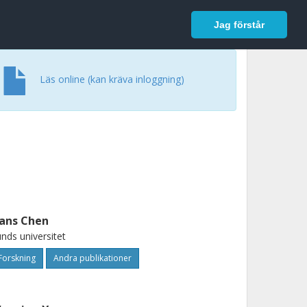
In English
Logga in
Jag förstår
Läs online (kan kräva inloggning)
ans Chen
nds universitet
Forskning
Andra publikationer