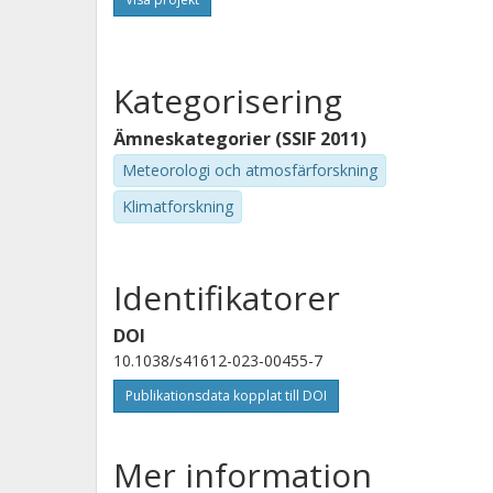
Ling Huang
Peking University
Kategorisering
Huiming Liu
Ministry of Ecology and Environment Center for
Ämneskategorier (SSIF 2011)
Satellite Application on Ecology and Environment
Meteorologi och atmosfärforskning
Klimatforskning
Identifikatorer
DOI
10.1038/s41612-023-00455-7
Publikationsdata kopplat till DOI
Mer information