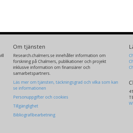
Om tjänsten
L
ill
Research.chalmers.se innehåller information om
Ch
forskning på Chalmers, publikationer och projekt
Ch
inklusive information om finansiärer och
C
samarbetspartners.
C
Läs mer om tjänsten, täckningsgrad och vilka som kan
se informationen
4
Personuppgifter och cookies
T
W
Tillgänglighet
Bibliografibearbetning