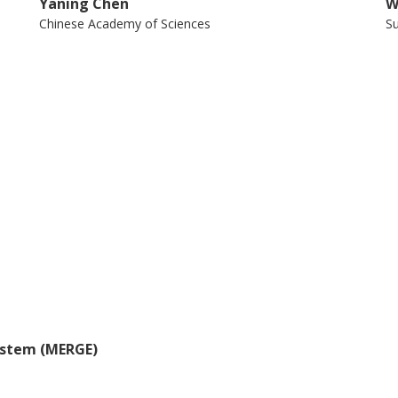
Yaning Chen
W
Chinese Academy of Sciences
Su
Jianping Duan
W
Chinese Academy of Sciences
M
Lanlan Guo
Z
Beijing Normal University
Be
Zhi Li
W
Chinese Academy of Sciences
Be
system (MERGE)