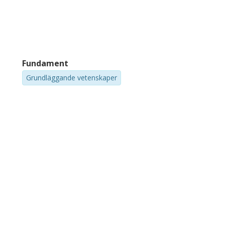
Xingming Hao
R
Chinese Academy of Sciences
Be
Yafeng Zhang
X
Beijing Normal University
Be
Fundament
Grundläggande vetenskaper