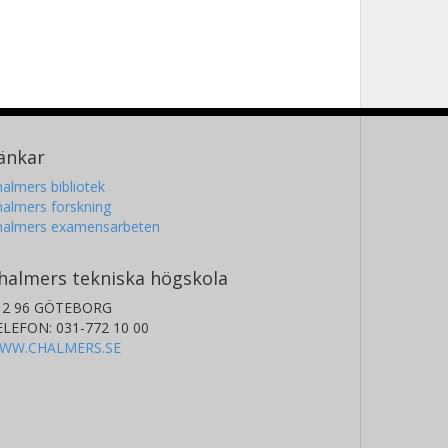
änkar
almers bibliotek
almers forskning
halmers examensarbeten
halmers tekniska högskola
12 96 GÖTEBORG
ELEFON: 031-772 10 00
WW.CHALMERS.SE