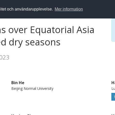
alitet och användarupplevelse.
Mer information
s over Equatorial Asia
d dry seasons
2023
Bin He
H
Beijing Normal University
Lu