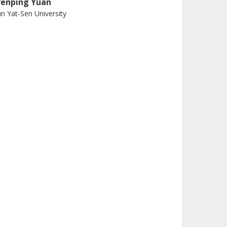
enping Yuan
n Yat-Sen University
ei Wu
inistry of Emergency Management (MEM)
iqian Zhong
ijing Normal University
Forskning
Andra publikationer
eiguo Jiang
ijing Normal University