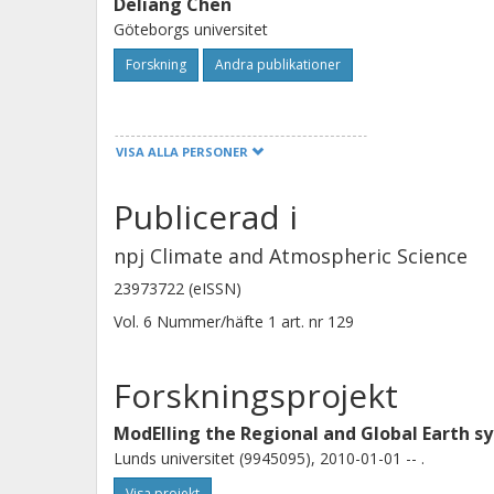
Deliang Chen
Göteborgs universitet
Forskning
Andra publikationer
Feng Shi
VISA ALLA PERSONER
Chinese Academy of Sciences
Publicerad i
Tiexi Chen
npj Climate and Atmospheric Science
Qinghai University
23973722 (eISSN)
Nanjing University of Information Science and
Technology
Vol. 6
Nummer/häfte
1
art. nr
129
Forskningsprojekt
Weili Duan
Chinese Academy of Sciences
ModElling the Regional and Global Earth 
Lunds universitet (9945095), 2010-01-01 -- .
Visa projekt