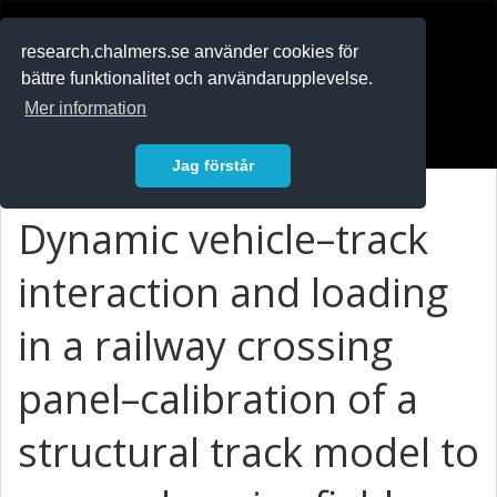
RESEARCH
.chalmers.se
research.chalmers.se använder cookies för
bättre funktionalitet och användarupplevelse.
In English
Mer information
Logga in
Jag förstår
Dynamic vehicle–track
interaction and loading
in a railway crossing
panel–calibration of a
structural track model to