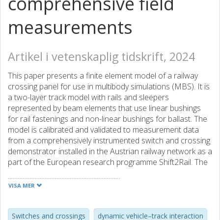
comprehensive field
measurements
Artikel i vetenskaplig tidskrift, 2024
This paper presents a finite element model of a railway
crossing panel for use in multibody simulations (MBS). It is
a two-layer track model with rails and sleepers
represented by beam elements that use linear bushings
for rail fastenings and non-linear bushings for ballast. The
model is calibrated and validated to measurement data
from a comprehensively instrumented switch and crossing
demonstrator installed in the Austrian railway network as a
part of the European research programme Shift2Rail. The
validation concerns the capability of the model to capture
the structural response of the crossing panel under traffic
VISA MER
loading after calibration of physical track parameters to
realistic values. The structural response is measured in the
form of displacements, strains, and sleeper-ballast contact
Switches and crossings
dynamic vehicle–track interaction