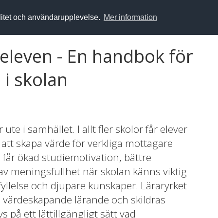
alitet och användarupplevelse.
Mer information
leven - En handbok för
 i skolan
e i samhället. I allt fler skolor får elever
k att skapa värde för verkliga mottagare
a får ökad studiemotivation, bättre
 av meningsfullhet när skolan känns viktig
pfyllelse och djupare kunskaper. Läraryrket
las värdeskapande lärande och skildras
 på ett lättillgängligt sätt vad