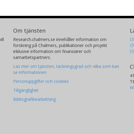
Om tjänsten
L
ill
Research.chalmers.se innehåller information om
Ch
forskning på Chalmers, publikationer och projekt
Ch
inklusive information om finansiärer och
C
samarbetspartners.
C
Läs mer om tjänsten, täckningsgrad och vilka som kan
se informationen
4
Personuppgifter och cookies
T
W
Tillgänglighet
Bibliografibearbetning