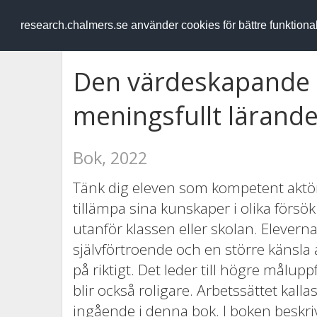
RESEARCH
.chalmers.se
research.chalmers.se använder cookies för bättre funktion
Den värdeskapande e
meningsfullt lärande
Bok, 2022
Tänk dig eleven som kompetent aktör ut
tillämpa sina kunskaper i olika försö
utanför klassen eller skolan. Elevern
självförtroende och en större känsla
på riktigt. Det leder till högre målup
blir också roligare. Arbetssättet kal
ingående i denna bok. I boken beskrivs