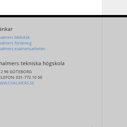
änkar
almers bibliotek
almers forskning
halmers examensarbeten
halmers tekniska högskola
12 96 GÖTEBORG
ELEFON: 031-772 10 00
WW.CHALMERS.SE