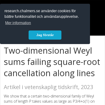
RESEARCH
.chalmers.se
research.chalmers.se använder cookies för
bättre funktionalitet och användarupplevelse.
In English
Mer information
Logga in
Jag förstår
Two-dimensional Weyl
sums failing square-root
cancellation along lines
Artikel i vetenskaplig tidskrift, 2023
We show that a certain two-dimensional family of Weyl
sums of length P takes values as large as P3/4+o(1) on