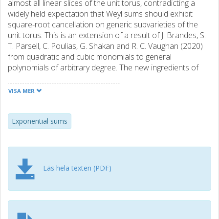
almost all linear slices of the unit torus, contradicting a
widely held expectation that Weyl sums should exhibit
square-root cancellation on generic subvarieties of the
unit torus. This is an extension of a result of J. Brandes, S.
T. Parsell, C. Poulias, G. Shakan and R. C. Vaughan (2020)
from quadratic and cubic monomials to general
polynomials of arbitrary degree. The new ingredients of
our approach are the classical results of E. Bombieri
(1966) on exponential sums along a curve and R. J. Duffin
VISA MER
and A. C. Schaeffer (1941) on Diophantine approximations
by rational numbers with prime denominators.
Exponential sums
Läs hela texten (PDF)