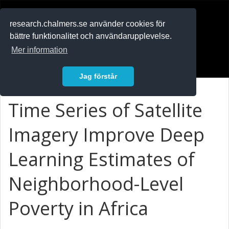
RESEARCH
.chalmers.se
research.chalmers.se använder cookies för
bättre funktionalitet och användarupplevelse.
In English
Mer information
Logga in
Jag förstår
Time Series of Satellite
Imagery Improve Deep
Learning Estimates of
Neighborhood-Level
Poverty in Africa