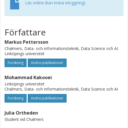
the entire continent of Africa from 1990 to 2019, making
Läs online (kan kräva inloggning)
our data product the largest dataset of its kind. We
showcase these results by analyzing which neighborhoods
are likely to escape poverty by the year 2030, which is the
deadline for when the Sustainable Development Goals
Författare
(SDG) are evaluated.
Markus Pettersson
Chalmers, Data- och informationsteknik, Data Science och AI
Linköpings universitet
Forskning
Andra publikationer
Mohammad Kakooei
Linköpings universitet
Chalmers, Data- och informationsteknik, Data Science och AI
Forskning
Andra publikationer
Julia Ortheden
Student vid Chalmers