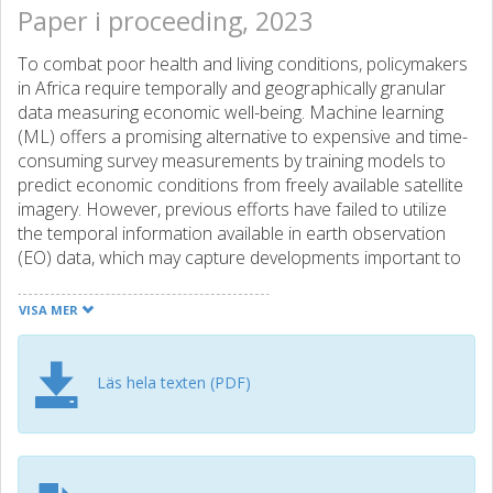
Paper i proceeding, 2023
To combat poor health and living conditions, policymakers
in Africa require temporally and geographically granular
data measuring economic well-being. Machine learning
(ML) offers a promising alternative to expensive and time-
consuming survey measurements by training models to
predict economic conditions from freely available satellite
imagery. However, previous efforts have failed to utilize
the temporal information available in earth observation
(EO) data, which may capture developments important to
standards of living. In this work, we develop an EO-ML
method for inferring neighborhood-level material-asset
VISA MER
wealth using multi-temporal imagery and recurrent
convolutional neural networks.1 Our model outperforms
state-of-the-art models in several aspects of
Läs hela texten (PDF)
generalization, explaining 72% of the variance in wealth
across held-out countries and 75% held-out time spans.
Using our geographically and temporally aware models, we
created spatiotemporal material-asset data maps covering