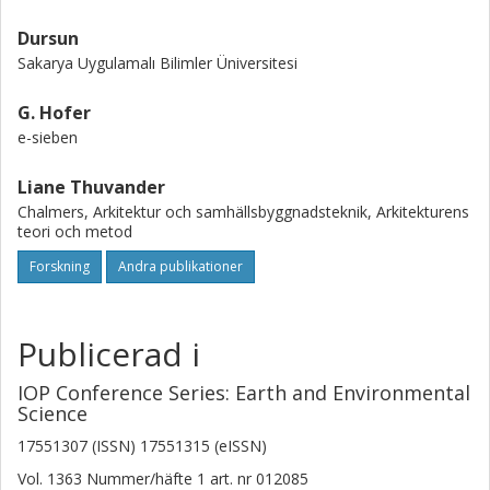
Dursun
Sakarya Uygulamalı Bilimler Üniversitesi
G. Hofer
e-sieben
Liane Thuvander
Chalmers, Arkitektur och samhällsbyggnadsteknik, Arkitekturens
teori och metod
Forskning
Andra publikationer
Publicerad i
IOP Conference Series: Earth and Environmental
Science
17551307 (ISSN) 17551315 (eISSN)
Vol. 1363
Nummer/häfte
1
art. nr
012085