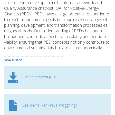
This research develops a multi-criteria framework and
Quality Assurance checklist (QA) for Positive-Energy-
Districts (PEDs). PEDs have a large potential to contribute
to reach urban climate goals but require also changes of
planning, development, and transformation processes of
neighborhoods. Our understanding of PEDs has been
broadened to include aspects of circularity and economic
viability, ensuring that PED concepts not only contribute to
environmental sustainability but are also economically
feasible. In this enhanced perspective, Digital Twins serving
as essential carriers of information and facilitators of
VISA MER
communication, effectively bridging the gap between
different dimensions of sustainable development and
practical implementation and monitoring. This study is part
Läs hela texten (PDF)
of an ongoing European project, Digital Twin for PEDs
(DT4PEDs), with Living Labs in three countries: Austria,
Sweden, and Turkey. The presented study addresses the
central research question, "In what phases can specific
requirements be linked to the process to ensure PED
Läs online (kan kräva inloggning)
development throughout the entire process using a Digital