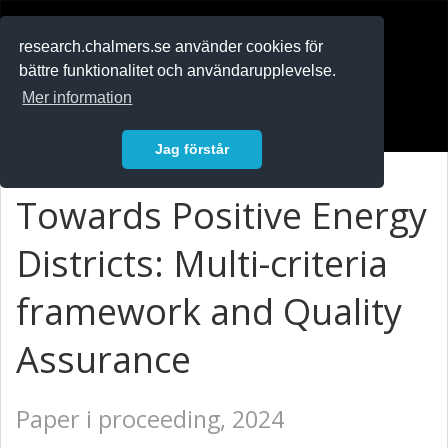
RESEARCH
.chalmers.se
research.chalmers.se använder cookies för
bättre funktionalitet och användarupplevelse.
In English
Mer information
Logga in
Jag förstår
Towards Positive Energy
Districts: Multi-criteria
framework and Quality
Assurance
Paper i proceeding, 2024