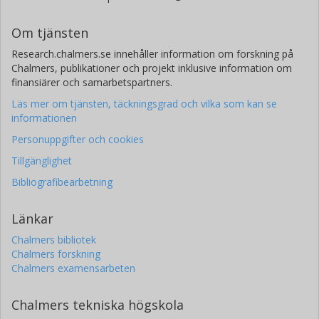
R. Luque
University of Chicago
Om tjänsten
N. Abreu Garcia
Research.chalmers.se innehåller information om forskning på
Chalmers, publikationer och projekt inklusive information om
Universidad de la Laguna
Instituto de Astrofísica de Canarias
finansiärer och samarbetspartners.
Läs mer om tjänsten, täckningsgrad och vilka som kan se
Khalid Barkaoui
informationen
Massachusetts Institute of Technology (MIT)
Personuppgifter och cookies
Universite de Liège
Instituto de Astrofísica de Canarias
Tillgänglighet
Bibliografibearbetning
A. W. Boyle
National Aeronautics and Space Administration (NASA)
Länkar
V. J. S. Bejar
Chalmers bibliotek
Universidad de la Laguna
Chalmers forskning
Instituto de Astrofísica de Canarias
Chalmers examensarbeten
Yéssica Calatayud-Borras
Chalmers tekniska högskola
Instituto de Astrofísica de Canarias