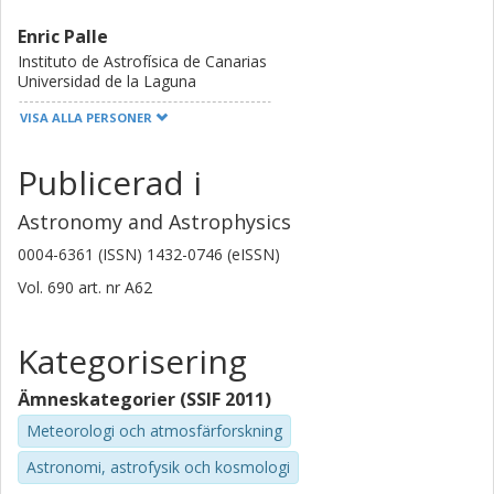
Enric Palle
Instituto de Astrofísica de Canarias
Universidad de la Laguna
VISA ALLA PERSONER
H. Parviainen
Instituto de Astrofísica de Canarias
Publicerad i
Universidad de la Laguna
Astronomy and Astrophysics
F. Murgas
Universidad de la Laguna
0004-6361 (ISSN) 1432-0746 (eISSN)
Instituto de Astrofísica de Canarias
Vol. 690
art. nr
A62
Giuseppe Morello
Consejo Superior de Investigaciones Científicas (CSIC)
Kategorisering
Instituto de Astrofísica de Canarias
Chalmers, Rymd-, geo- och miljövetenskap, Astronomi och
Ämneskategorier (SSIF 2011)
plasmafysik
Meteorologi och atmosfärforskning
Forskning
Andra publikationer
Astronomi, astrofysik och kosmologi