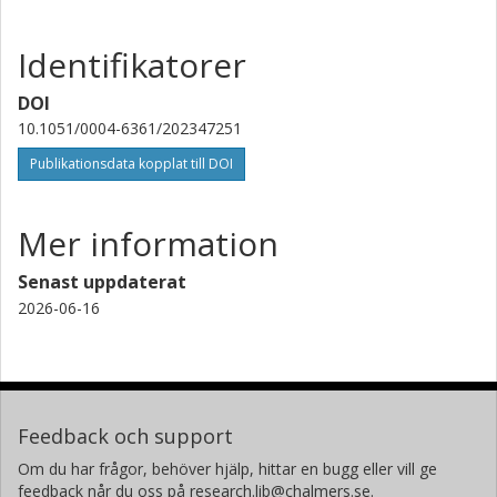
M. Zapatero-Osorio
Centro de Astrobiologia (CAB)
Identifikatorer
Judith Korth
DOI
Lunds universitet
10.1051/0004-6361/202347251
Forskning
Andra publikationer
Publikationsdata kopplat till DOI
Norio Narita
University of Tokyo
Mer information
National Institutes of Natural Sciences
Instituto de Astrofísica de Canarias
Senast uppdaterat
2026-06-16
A. Fukui
Instituto de Astrofísica de Canarias
University of Tokyo
Ilaria Carleo
Instituto de Astrofísica de Canarias
Feedback och support
Istituto nazionale di astrofisica (INAF)
Om du har frågor, behöver hjälp, hittar en bugg eller vill ge
feedback når du oss på research.lib@chalmers.se.