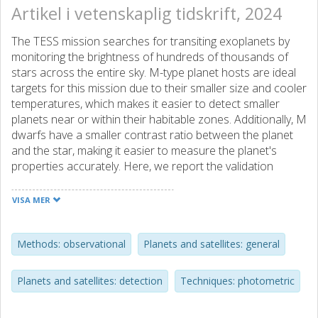
Artikel i vetenskaplig tidskrift, 2024
The TESS mission searches for transiting exoplanets by
monitoring the brightness of hundreds of thousands of
stars across the entire sky. M-type planet hosts are ideal
targets for this mission due to their smaller size and cooler
temperatures, which makes it easier to detect smaller
planets near or within their habitable zones. Additionally, M
dwarfs have a smaller contrast ratio between the planet
and the star, making it easier to measure the planet's
properties accurately. Here, we report the validation
analysis of 13 TESS exoplanet candidates orbiting around
M dwarfs. We studied the nature of these candidates
VISA MER
through a multi-colour transit photometry transit analysis
using several ground-based instruments (MuSCAT2,
MuSCAT3, and LCO-SINISTRO), high-spatial resolution
Methods: observational
Planets and satellites: general
observations, and TESS light curves. We present the
validation of five new planetary systems: TOI-1883b, TOI-
Planets and satellites: detection
Techniques: photometric
2274b, TOI-2768b, TOI-4438b, and TOI-5319b, along with
compelling evidence of a planetary nature for TOIs 2781b