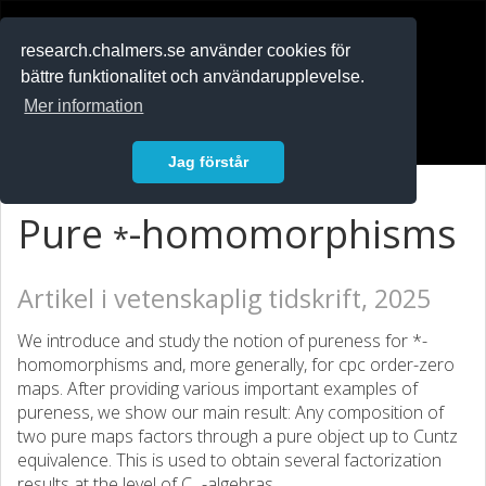
RESEARCH
.chalmers.se
research.chalmers.se använder cookies för
bättre funktionalitet och användarupplevelse.
In English
Mer information
Logga in
Jag förstår
⁎
Pure
-homomorphisms
Artikel i vetenskaplig tidskrift, 2025
We introduce and study the notion of pureness for *-
homomorphisms and, more generally, for cpc order-zero
maps. After providing various important examples of
pureness, we show our main result: Any composition of
two pure maps factors through a pure object up to Cuntz
equivalence. This is used to obtain several factorization
results at the level of C⁎-algebras.