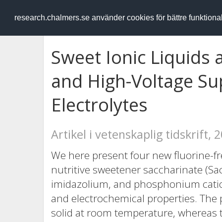
RESEARCH
.chalmers.se
research.chalmers.se använder cookies för bättre funktion
Sweet Ionic Liquids
and High-Voltage Su
Electrolytes
Artikel i vetenskaplig tidskrift, 
We here present four new fluorine-fre
nutritive sweetener saccharinate (Sa
imidazolium, and phosphonium catio
and electrochemical properties. The 
solid at room temperature, whereas 