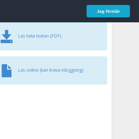
In English
Logga in
Jag förstår
Läs hela texten (PDF)
Läs online (kan kräva inloggning)