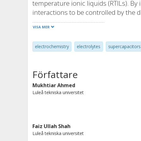
temperature ionic liquids (RTILs). By 
interactions to be controlled by the 
in turn are cation-dependent. (P4444
VISA MER
temperature, (Tg), the highest therma
widest electrochemical stability windo
electrochemistry
electrolytes
supercapacitors
symmetric supercapacitor, it enabled 
s-1, an energy density of 53 Wh kg-1
current density of 0.1 A g-1, and the c
Författare
capacitance after 10,000 cycles at 60 
electrolytes have electrochemical pro
Mukhtiar Ahmed
Luleå tekniska universitet
supercapacitors operating at elevate
Faiz Ullah Shah
Luleå tekniska universitet