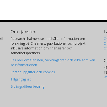
Om tjänsten
L
ill
Research.chalmers.se innehåller information om
Ch
forskning på Chalmers, publikationer och projekt
Ch
inklusive information om finansiärer och
C
samarbetspartners.
C
Läs mer om tjänsten, täckningsgrad och vilka som kan
se informationen
4
Personuppgifter och cookies
T
W
Tillgänglighet
Bibliografibearbetning