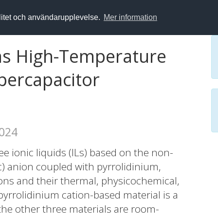
alitet och användarupplevelse.
Mer information
 as High-Temperature
percapacitor
2024
e ionic liquids (ILs) based on the non-
c) anion coupled with pyrrolidinium,
ns and their thermal, physicochemical,
pyrrolidinium cation-based material is a
the other three materials are room-