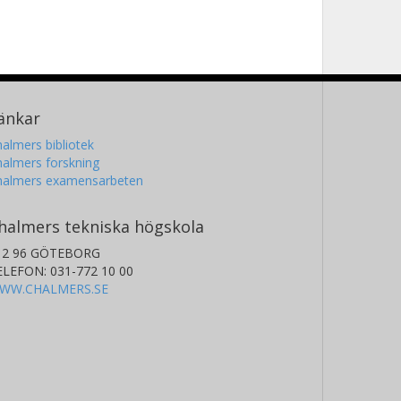
änkar
almers bibliotek
almers forskning
halmers examensarbeten
halmers tekniska högskola
12 96 GÖTEBORG
ELEFON: 031-772 10 00
WW.CHALMERS.SE