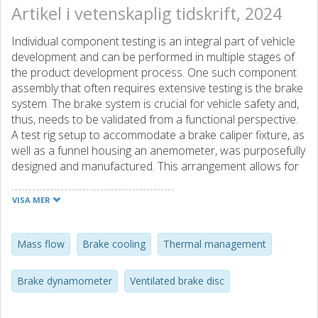
Artikel i vetenskaplig tidskrift, 2024
Individual component testing is an integral part of vehicle
development and can be performed in multiple stages of
the product development process. One such component
assembly that often requires extensive testing is the brake
system. The brake system is crucial for vehicle safety and,
thus, needs to be validated from a functional perspective.
A test rig setup to accommodate a brake caliper fixture, as
well as a funnel housing an anemometer, was purposefully
designed and manufactured. This arrangement allows for
measuring brake disc performance, surface temperature
and quantifying mass airflow through the disc. The results
VISA MER
show that the mass flow of air through the disc vanes
highly depends on the disc temperature, but can also vary
by more than 10 % for discs with the same specifications.
Mass flow
Brake cooling
Thermal management
Furthermore, the results highlight non-negligible
differences in disc cool-down behaviour based on the
Brake dynamometer
Ventilated brake disc
braking scenario used to heat the disc up.