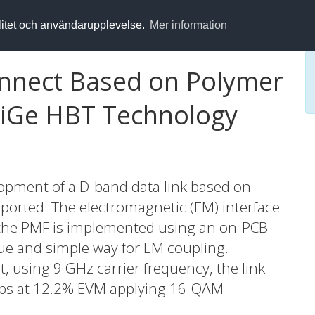
alitet och användarupplevelse.
Mer information
onnect Based on Polymer
SiGe HBT Technology
elopment of a D-band data link based on
ported. The electromagnetic (EM) interface
the PMF is implemented using an on-PCB
que and simple way for EM coupling.
 using 9 GHz carrier frequency, the link
bps at 12.2% EVM applying 16-QAM