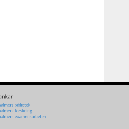
änkar
almers bibliotek
almers forskning
halmers examensarbeten