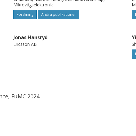
Mikrovågselektronik
Mi
Forskning
Andra publikationer
Jonas Hansryd
Y
Ericsson AB
Sh
nce, EuMC 2024