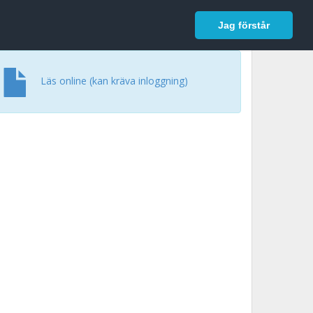
In English
Logga in
Jag förstår
Läs online (kan kräva inloggning)