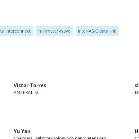
ta interconnect
millimeter-wave
inter-ASIC data link
Victor Torres
s
ANTERAL SL
Er
Yu Yan
H
Chalmers, Mikroteknologi och nanovetenskap,
Ch