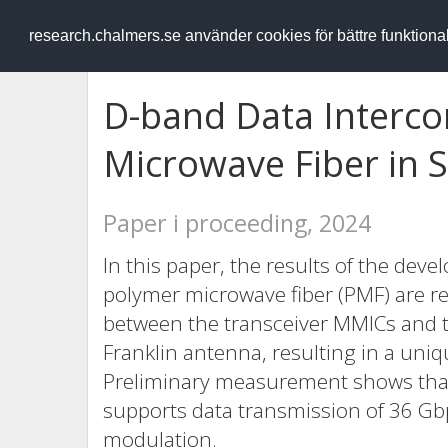
RESEARCH
.chalmers.se
research.chalmers.se använder cookies för bättre funktion
D-band Data Interc
Microwave Fiber in 
Paper i proceeding, 2024
In this paper, the results of the dev
polymer microwave fiber (PMF) are re
between the transceiver MMICs and 
Franklin antenna, resulting in a uni
Preliminary measurement shows that,
supports data transmission of 36 G
modulation.