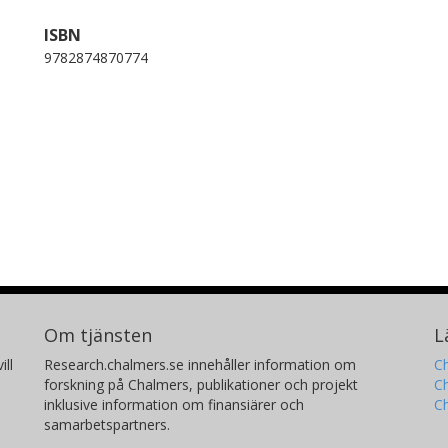
ISBN
9782874870774
Om tjänsten
L
ill
Research.chalmers.se innehåller information om
Ch
forskning på Chalmers, publikationer och projekt
Ch
inklusive information om finansiärer och
C
samarbetspartners.