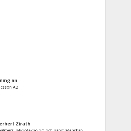
ining an
icsson AB
erbert Zirath
almers, Mikroteknologi och nanovetenskap,