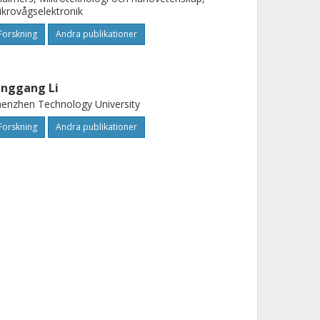
krovågselektronik
Forskning
Andra publikationer
inggang Li
enzhen Technology University
Forskning
Andra publikationer