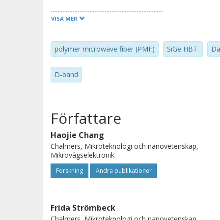
VISA MER
polymer microwave fiber (PMF)
SiGe HBT.
Da
D-band
Författare
Haojie Chang
Chalmers, Mikroteknologi och nanovetenskap,
Mikrovågselektronik
Forskning
Andra publikationer
Frida Strömbeck
Chalmers, Mikroteknologi och nanovetenskap,