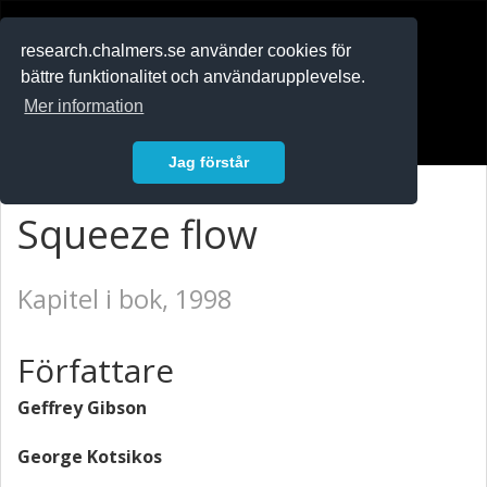
RESEARCH
.chalmers.se
research.chalmers.se använder cookies för
bättre funktionalitet och användarupplevelse.
In English
Mer information
Logga in
Jag förstår
Squeeze flow
Kapitel i bok, 1998
Författare
Geffrey Gibson
George Kotsikos