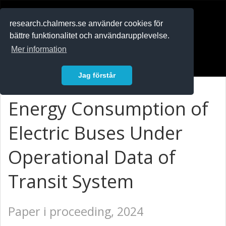
RESEARCH
.chalmers.se
research.chalmers.se använder cookies för
bättre funktionalitet och användarupplevelse.
In English
Mer information
Logga in
Jag förstår
Energy Consumption of
Electric Buses Under
Operational Data of
Transit System
Paper i proceeding, 2024