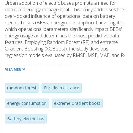
Urban adoption of electric buses prompts a need for
optimized energy management. This study addresses the
over-looked influence of operational data on battery
electric buses (BEBs) energy consumption. It investigates
which operational parameters significantly impact BEBs'
energy usage and determines the most predictive data
features. Employing Random Forest (RF) and eXtreme
Gradient Boosting (XGBoost), the study develops
regression models evaluated by RMSE, MSE, MAE, and R-
squared metrics. Results indicate robust predictive
performance with RF and XGBoost achieving RMSEs of
VISA MER
1.88 and 1.75, respectively. Euclidean distance between
trip origins and destinations is identified as the key factor
influencing energy consumption. The research enhances
ran-dom forest
Euclidean distance
route planning and operational efficiency for BEBs,
offering significant implications for reducing energy costs
energy consumption
eXtreme Gradient boost
and supporting data-driven decisions in transit
management.
Battery electric bus