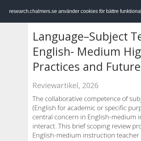
RESEARCH
.chalmers.se
research.chalmers.se använder cookies för bättre funktion
Language–Subject Te
English- Medium Hig
Practices and Future 
Reviewartikel, 2026
The collaborative competence of subj
(English for academic or specific pur
central concern in English-medium i
interact. This brief scoping review pr
English-medium instruction teacher 