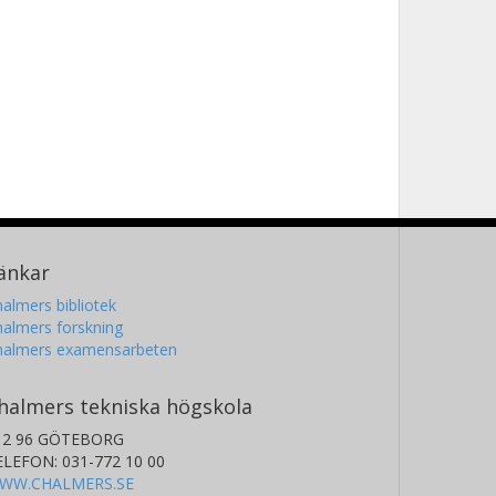
änkar
almers bibliotek
almers forskning
halmers examensarbeten
halmers tekniska högskola
12 96 GÖTEBORG
ELEFON: 031-772 10 00
WW.CHALMERS.SE