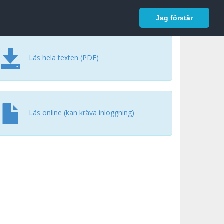
In English
Logga in
Jag förstår
Läs hela texten (PDF)
Läs online (kan kräva inloggning)