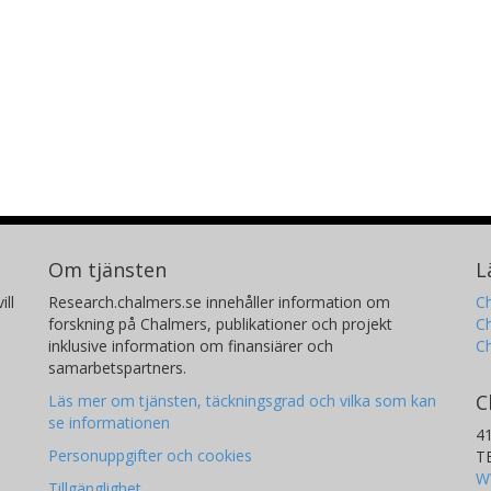
Om tjänsten
L
ill
Research.chalmers.se innehåller information om
Ch
forskning på Chalmers, publikationer och projekt
Ch
inklusive information om finansiärer och
C
samarbetspartners.
C
Läs mer om tjänsten, täckningsgrad och vilka som kan
se informationen
4
Personuppgifter och cookies
T
W
Tillgänglighet