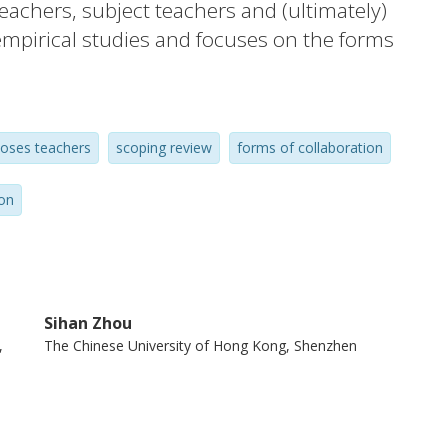
eachers, subject teachers and (ultimately)
 empirical studies and focuses on the forms
 collaboration, and strategies to overcome
ons occur at institutional, departmental
vel, some obstacles limit the effectiveness
poses teachers
scoping review
forms of collaboration
 Proposed solutions range from individual
l support. Based on these findings, the
ion
ommendations to enhance future
Sihan Zhou
,
The Chinese University of Hong Kong, Shenzhen