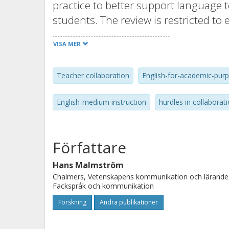
practice to better support language t
students. The review is restricted to
of teacher collaboration, barriers to
VISA MER
these challenges. Teacher collaborati
and individual levels, and, at each le
Teacher collaboration
English-for-academic-pur
and sustainability of collaborations.
initiatives to systematic institutiona
English-medium instruction
hurdles in collaborat
paper concludes with practical rec
collaborations.
Författare
Hans Malmström
Chalmers, Vetenskapens kommunikation och lärande
Fackspråk och kommunikation
Forskning
Andra publikationer