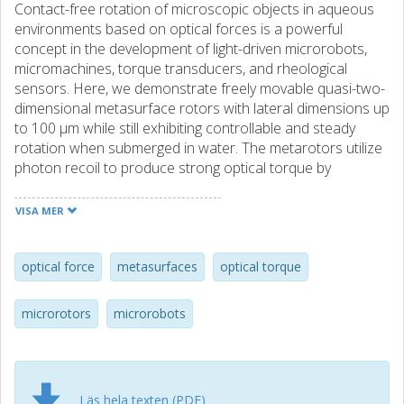
Contact-free rotation of microscopic objects in aqueous
environments based on optical forces is a powerful
concept in the development of light-driven microrobots,
micromachines, torque transducers, and rheological
sensors. Here, we demonstrate freely movable quasi-two-
dimensional metasurface rotors with lateral dimensions up
to 100 μm while still exhibiting controllable and steady
rotation when submerged in water. The metarotors utilize
photon recoil to produce strong optical torque by
deflecting low-intensity laser light toward high angles via
long lever arms, which amplify the creation of orbital
VISA MER
angular momentum. We find that the torque generated by
a single metarotor can be used to rotate hundreds of
passive microparticles present in solution, suggesting
optical force
metasurfaces
optical torque
potential applications as particle mixers in microfluidics
and microbiology. Further development might involve
microrotors
microrobots
utilizing metarotors as components in future microrobots
for biomedicine and beyond.
Läs hela texten (PDF)