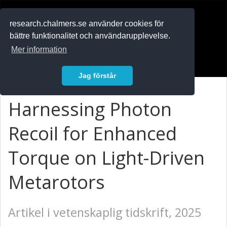
RESEARCH
.chalmers.se
research.chalmers.se använder cookies för
bättre funktionalitet och användarupplevelse.
In English
Mer information
Logga in
Jag förstår
Harnessing Photon
Recoil for Enhanced
Torque on Light-Driven
Metarotors
Artikel i vetenskaplig tidskrift, 2025