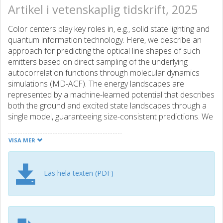
Artikel i vetenskaplig tidskrift, 2025
Color centers play key roles in, e.g., solid state lighting and
quantum information technology. Here, we describe an
approach for predicting the optical line shapes of such
emitters based on direct sampling of the underlying
autocorrelation functions through molecular dynamics
simulations (MD-ACF). The energy landscapes are
represented by a machine-learned potential that describes
both the ground and excited state landscapes through a
single model, guaranteeing size-consistent predictions. We
apply this methodology to the (VSiVC)kk0 divacancy defect
in 4H-SiC and demonstrate that at low temperatures, the
VISA MER
present MD-ACF approach reproduces results from the
traditional generating function approach. Unlike the latter,
it is, however, also applicable at high temperatures as it
Läs hela texten (PDF)
avoids harmonic and parallel-mode approximations and
can be applied to study non-crystalline materials. The MD-
ACF methodology thus promises to substantially widen the
range of computational predictions of the optical