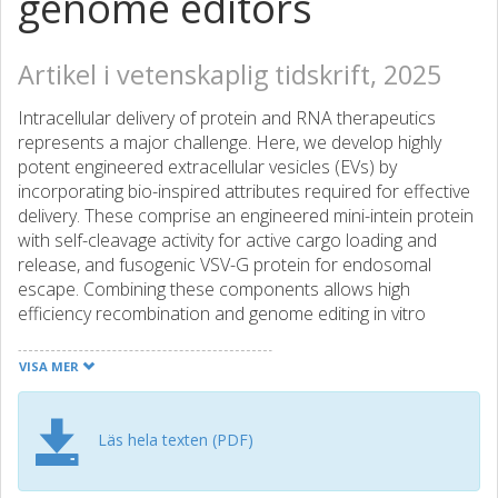
genome editors
Artikel i vetenskaplig tidskrift, 2025
Intracellular delivery of protein and RNA therapeutics
represents a major challenge. Here, we develop highly
potent engineered extracellular vesicles (EVs) by
incorporating bio-inspired attributes required for effective
delivery. These comprise an engineered mini-intein protein
with self-cleavage activity for active cargo loading and
release, and fusogenic VSV-G protein for endosomal
escape. Combining these components allows high
efficiency recombination and genome editing in vitro
following EV-mediated delivery of Cre recombinase and
Cas9/sgRNA RNP cargoes, respectively. In vivo, infusion of
VISA MER
a single dose Cre loaded EVs into the lateral ventricle in
brain of Cre-LoxP R26-LSL-tdTomato reporter mice
results in greater than 40% and 30% recombined cells in
Läs hela texten (PDF)
hippocampus and cortex respectively. In addition, we
demonstrate therapeutic potential of this platform by