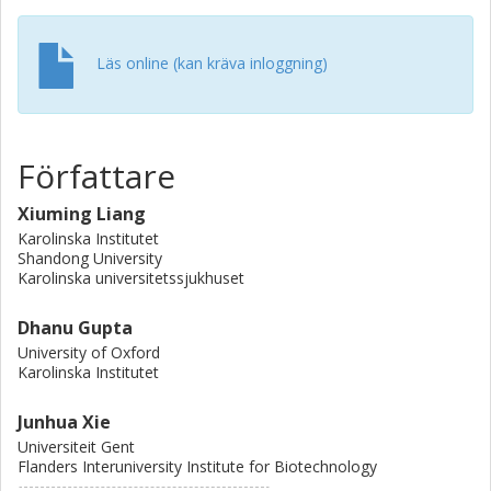
showing inhibition of LPS-induced systemic inflammation
via delivery of a super-repressor of NF-ĸB activity. Our
data establish these engineered EVs as a platform for
Läs online (kan kräva inloggning)
effective delivery of multimodal therapeutic cargoes,
including for efficient genome editing.
Författare
Xiuming Liang
Karolinska Institutet
Shandong University
Karolinska universitetssjukhuset
Dhanu Gupta
University of Oxford
Karolinska Institutet
Junhua Xie
Universiteit Gent
Flanders Interuniversity Institute for Biotechnology