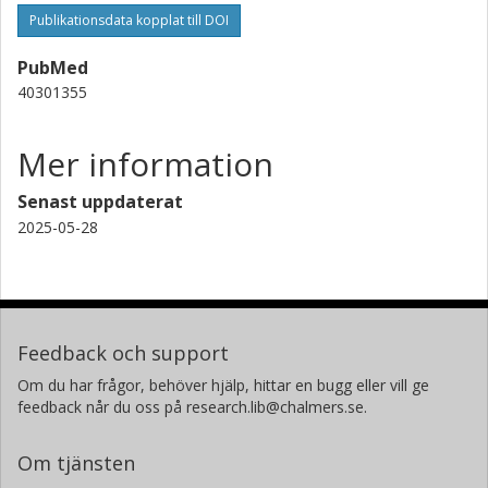
Oscar P.B. Wiklander
Publikationsdata kopplat till DOI
Karolinska Institutet
Karolinska universitetssjukhuset
PubMed
40301355
Wenyi Zheng
Karolinska Institutet
Karolinska universitetssjukhuset
Mer information
Rim Jawad Wiklander
Senast uppdaterat
Karolinska Institutet
2025-05-28
Rui He
Karolinska Institutet
Doste R. Mamand
Feedback och support
Karolinska Institutet
Om du har frågor, behöver hjälp, hittar en bugg eller vill ge
Karolinska universitetssjukhuset
feedback når du oss på research.lib@chalmers.se.
Jeremy P. Bost
Om tjänsten
Karolinska Institutet