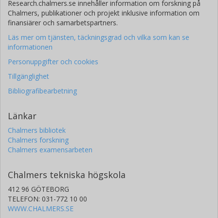
Research.chalmers.se innehåller information om forskning på
Guannan Zhou
Chalmers, publikationer och projekt inklusive information om
Fudan University
finansiärer och samarbetspartners.
Karolinska Institutet
Läs mer om tjänsten, täckningsgrad och vilka som kan se
informationen
Houze Zhou
Personuppgifter och cookies
Karolinska Institutet
Karolinska universitetssjukhuset
Tillgänglighet
Bibliografibearbetning
Samantha Roudi
Karolinska Institutet
Karolinska universitetssjukhuset
Länkar
Chalmers bibliotek
H. Yesid Estupiñán
Chalmers forskning
Karolinska universitetssjukhuset
Chalmers examensarbeten
Karolinska Institutet
Universidad Industrial de Santander
Chalmers tekniska högskola
Julia Rädler
412 96 GÖTEBORG
Karolinska universitetssjukhuset
TELEFON: 031-772 10 00
Karolinska Institutet
WWW.CHALMERS.SE