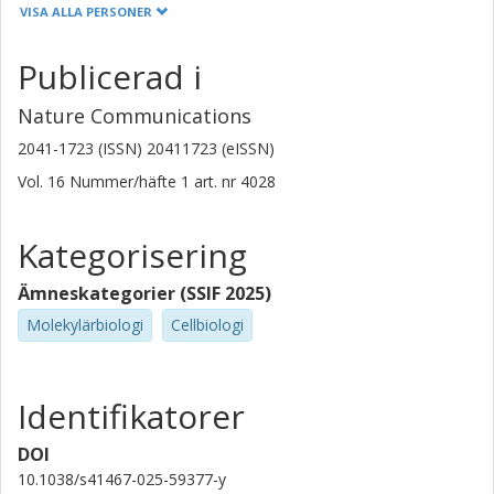
VISA ALLA PERSONER
Elien Van Wonterghem
Flanders Interuniversity Institute for Biotechnology
Publicerad i
Universiteit Gent
Nature Communications
Lien Van Hoecke
Universiteit Gent
2041-1723 (ISSN) 20411723 (eISSN)
Flanders Interuniversity Institute for Biotechnology
Vol. 16
Nummer/häfte
1
art. nr
4028
Justin Hean
Evox Therapeutics Limited
Kategorisering
Zheyu Niu
Ämneskategorier (SSIF 2025)
Karolinska Institutet
Molekylärbiologi
Cellbiologi
Shandong First Medical University
Marziyeh Ghaeidamini
Identifikatorer
Chalmers, Life sciences, Kemisk biologi
Forskning
Andra publikationer
DOI
10.1038/s41467-025-59377-y