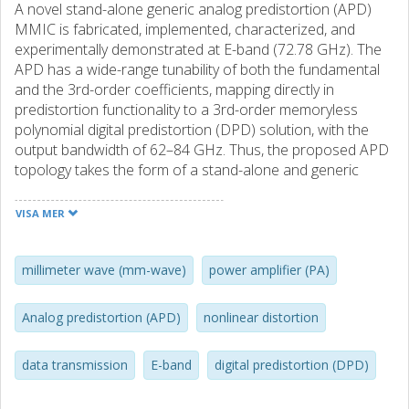
A novel stand-alone generic analog predistortion (APD)
MMIC is fabricated, implemented, characterized, and
experimentally demonstrated at E-band (72.78 GHz). The
APD has a wide-range tunability of both the fundamental
and the 3rd-order coefficients, mapping directly in
predistortion functionality to a 3rd-order memoryless
polynomial digital predistortion (DPD) solution, with the
output bandwidth of 62–84 GHz. Thus, the proposed APD
topology takes the form of a stand-alone and generic
module, suitable for the predistortion of different E-band
power amplifiers (PAs). System-level characterization is
VISA MER
performed using 16-QAM 250-MHz wideband modulated
signals, following the ETSI spectral mask standard.
Performance is measured through the mask-breaking
millimeter wave (mm-wave)
power amplifier (PA)
output power (MBOP), error-vector magnitude, and
normalized mean-square error (NMSE). Improvements of
Analog predistortion (APD)
nonlinear distortion
up to 3 dB in MBOP are observed. In addition to a
demonstration of the tunability of the APD, the system
data transmission
E-band
digital predistortion (DPD)
performance comparison between implementations with a
stand-alone APD, a stand-alone DPD, and a cascade of