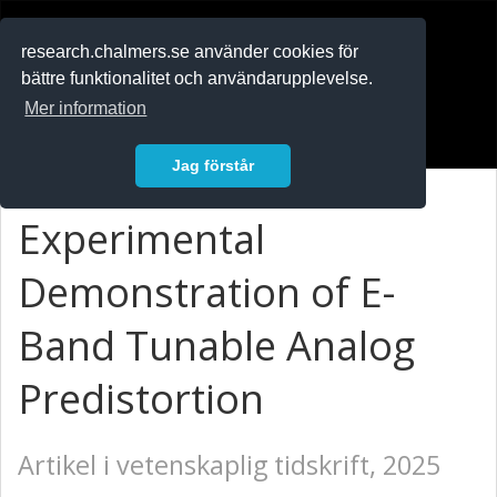
RESEARCH
.chalmers.se
research.chalmers.se använder cookies för
bättre funktionalitet och användarupplevelse.
In English
Mer information
Logga in
Jag förstår
Experimental
Demonstration of E-
Band Tunable Analog
Predistortion
Artikel i vetenskaplig tidskrift, 2025