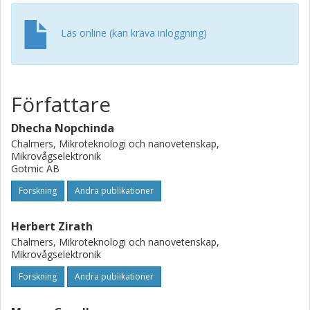
DPD and APD is provided. It is experimentally shown that
with the advantage of an APD, similar predistortion
performance to the counterpart DPD can be achieved.
Läs online (kan kräva inloggning)
Författare
Dhecha Nopchinda
Chalmers, Mikroteknologi och nanovetenskap,
Mikrovågselektronik
Gotmic AB
Forskning
Andra publikationer
Herbert Zirath
Chalmers, Mikroteknologi och nanovetenskap,
Mikrovågselektronik
Forskning
Andra publikationer