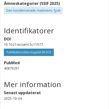
Sino-Danish Center for Education and Research Denmark
Ämneskategorier (SSIF 2025)
Forskning
Andra publikationer
Den kondenserade materiens fysik
Donghong Yu
Aalborg Universitet
Identifikatorer
Ergang Wang
DOI
Chalmers, Kemi och kemiteknik
10.1021/acsami.5c11977
Forskning
Andra publikationer
Publikationsdata kopplat till DOI
PubMed
Furong Zhu
40879291
Hong Kong Baptist Universit
Mer information
Senast uppdaterat
2025-10-04