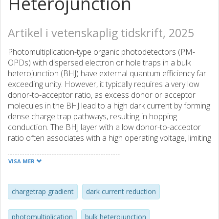
Heterojunction
Artikel i vetenskaplig tidskrift, 2025
Photomultiplication-type organic photodetectors (PM-
OPDs) with dispersed electron or hole traps in a bulk
heterojunction (BHJ) have external quantum efficiency far
exceeding unity. However, it typically requires a very low
donor-to-acceptor ratio, as excess donor or acceptor
molecules in the BHJ lead to a high dark current by forming
dense charge trap pathways, resulting in hopping
conduction. The BHJ layer with a low donor-to-acceptor
ratio often associates with a high operating voltage, limiting
the use of the PM-OPDs. In this study, we report the
results of a new approach to reducing dark current by
VISA MER
employing a charge trap gradient design in PM-OPD. This
gradient provides two key benefits: (1) it reduces dark
current by eliminating charge percolation pathways
chargetrap gradient
dark current reduction
through regions with low charge trap concentration and
(2) it enhances band bending near the electrode by
photomultiplication
bulk heterojunction