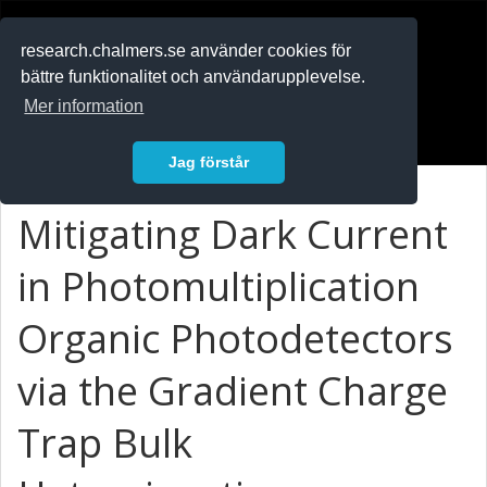
RESEARCH
.chalmers.se
research.chalmers.se använder cookies för
bättre funktionalitet och användarupplevelse.
In English
Mer information
Logga in
Jag förstår
Mitigating Dark Current
in Photomultiplication
Organic Photodetectors
via the Gradient Charge
Trap Bulk