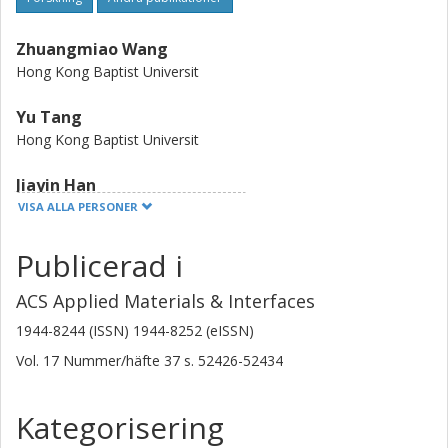
Zhuangmiao Wang
Hong Kong Baptist Universit
Yu Tang
Hong Kong Baptist Universit
Jiayin Han
Hong Kong Baptist Universit
VISA ALLA PERSONER
Mingsheng Gao
Publicerad i
Hong Kong Baptist Universit
ACS Applied Materials & Interfaces
Jingnan Wu
1944-8244 (ISSN) 1944-8252 (eISSN)
Chalmers, Kemi och kemiteknik, Tillämpad kemi
Vol. 17
Nummer/häfte
37
s.
52426-52434
Forskning
Andra publikationer
Kategorisering
Qiaonan Chen