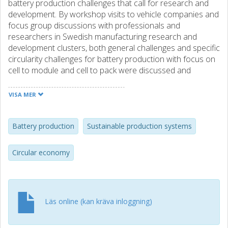
battery production challenges that call for research and
development. By workshop visits to vehicle companies and
focus group discussions with professionals and
researchers in Swedish manufacturing research and
development clusters, both general challenges and specific
circularity challenges for battery production with focus on
cell to module and cell to pack were discussed and
analysed. Further research paths for the future were
concluded. A joint view of circularity development of the
VISA MER
product design and the production system design may be
beneficial. Researchers who seek industrial impact may
combine detailed development with systemic research
Battery production
Sustainable production systems
together with practitioners.
Circular economy
Läs online (kan kräva inloggning)