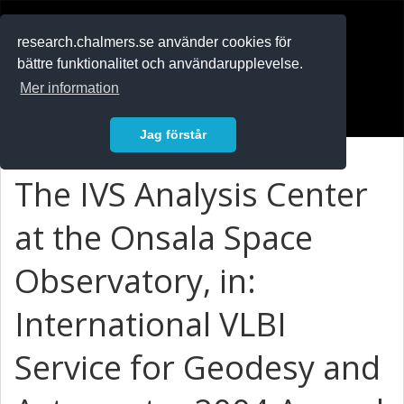
RESEARCH
.chalmers.se
research.chalmers.se använder cookies för
bättre funktionalitet och användarupplevelse.
In English
Mer information
Logga in
Jag förstår
The IVS Analysis Center
at the Onsala Space
Observatory, in:
International VLBI
Service for Geodesy and