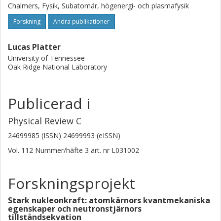
Chalmers, Fysik, Subatomär, högenergi- och plasmafysik
Forskning
Andra publikationer
Lucas Platter
University of Tennessee
Oak Ridge National Laboratory
Publicerad i
Physical Review C
24699985 (ISSN) 24699993 (eISSN)
Vol. 112
Nummer/häfte
3
art. nr
L031002
Forskningsprojekt
Stark nukleonkraft: atomkärnors kvantmekaniska
egenskaper och neutronstjärnors
tillståndsekvation