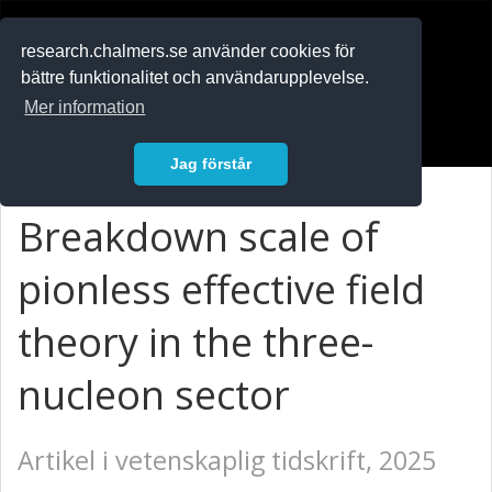
RESEARCH
.chalmers.se
research.chalmers.se använder cookies för
bättre funktionalitet och användarupplevelse.
In English
Mer information
Logga in
Jag förstår
Breakdown scale of
pionless effective field
theory in the three-
nucleon sector
Artikel i vetenskaplig tidskrift, 2025