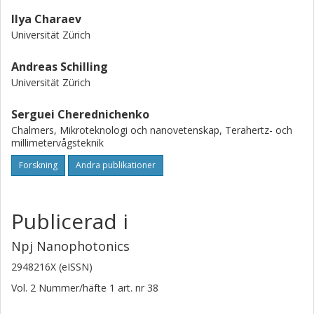
Ilya Charaev
Universität Zürich
Andreas Schilling
Universität Zürich
Serguei Cherednichenko
Chalmers, Mikroteknologi och nanovetenskap, Terahertz- och
millimetervågsteknik
Forskning
Andra publikationer
Publicerad i
Npj Nanophotonics
2948216X (eISSN)
Vol. 2
Nummer/häfte
1
art. nr
38