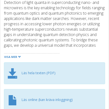
Detection of light quanta in superconducting nano- and
microwires is the key enabling technology for fields ranging
from quantum optics and quantum photonics to emerging
applications like dark matter searches. However, recent
progress in accessing lower photon energies or utilizing
high-temperature superconductors reveals substantial
gaps in understanding quantum detection physics and
calibrating photonic quantum systems. To bridge these
gaps, we develop a universal model that incorporates
spatially and energy-resolved detection physics, essential
for photonic quantum sensors. We validate our approach
VISA MER
using modern MgB2 nanowire detectors, retrieving their
detection threshold and its intrinsic energy blur, by
disentangling the complex statistics of single- and multi-
Läs hela texten (PDF)
photon detection. Our model can augment quantum
detector tomography by embedding physical constraints,
and it offers a practical tool for modeling and engineering
a broad class of detectors under diverse operating
conditions.
Läs online (kan kräva inloggning)