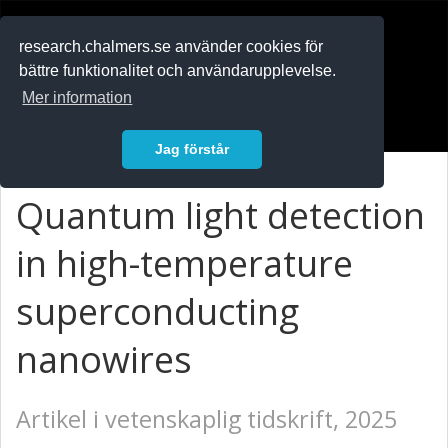
RESEARCH
.chalmers.se
research.chalmers.se använder cookies för
bättre funktionalitet och användarupplevelse.
In English
Mer information
Logga in
Jag förstår
Quantum light detection
in high-temperature
superconducting
nanowires
Artikel i vetenskaplig tidskrift, 2025